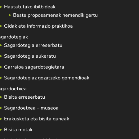
Hautatutako ibilbideak
Beste proposamenak hemendik gertu
Gidak eta informazio praktikoa
agardotegiak
Sagardotegia erreserbatu
Sagardotegia aukeratu
Garraioa sagardotegietara
Sagardotegiaz gozatzeko gomendioak
agardoetxea
Bisita erreserbatu
Sagardoetxea – museoa
Erakusketa eta bisita guneak
Bisita motak