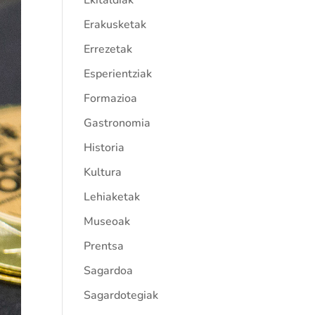
Ekitaldiak
Erakusketak
Errezetak
Esperientziak
Formazioa
Gastronomia
Historia
Kultura
Lehiaketak
Museoak
Prentsa
Sagardoa
Sagardotegiak