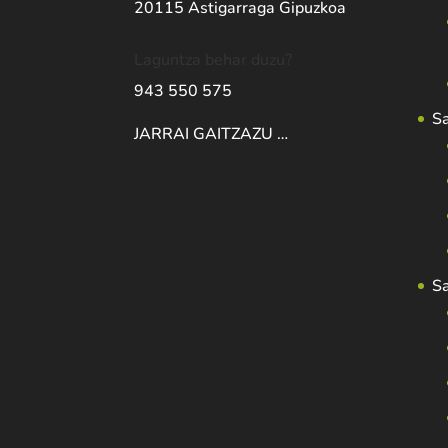
20115 Astigarraga Gipuzkoa
Laguntza behar duzu?
943 550 575
S
JARRAI GAITZAZU …
S