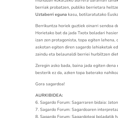
munduan kokatzeko aurrera daraman lanak er
berriak probatzen, publiko berrietara helt
Uztaberri eguna
kasu, botilaratutako Eusk
Berrikuntza horiek guztiek oinarri sendoa d
Horietako bat da jada Txotx boladari hasi
izan zen protagonista, topa egiten lehena,
askotan egiten diren sagardo lehiaketak e
zaindu eta belaunaldi berriei hurbiltzen die
Zeregin asko bada, baina jada egiten dena ez
besterik ez da, azken topa baterako nahiko
Gora sagardoa!
AURKIBIDEA:
6. Sagardo Forum: Sagarraren bidaia: Jatorr
7. Sagardo Forum: Sagardoaren interpretaz
8. Sagardo Forum: Sagardotegi boladatik ha