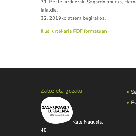
31. Beste jarduerak: Sagardo apurua, Hern
jaialdia.
32. 2019ko atzera begirakoa.
Ikusi urtekaria PDF formatuan
Zatoz eta gozatu
Sa
Es
Kale Nagusia,
48