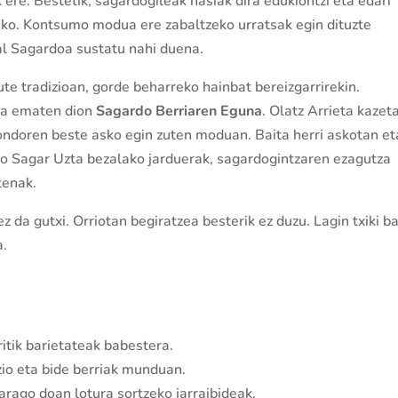
e. Bestetik, sagardogileak hasiak dira edukiontzi eta edari
zeko. Kontsumo modua ere zabaltzeko urratsak egin dituzte
al Sagardoa sustatu nahi duena.
ute tradizioan, gorde beharreko hainbat bereizgarrirekin.
era ematen dion
Sagardo Berriaren Eguna
. Olatz Arrieta kazet
 ondoren beste asko egin zuten moduan. Baita herri askotan et
do Sagar Uzta bezalako jarduerak, sagardogintzaren ezagutza
tenak.
 da gutxi. Orriotan begiratzea besterik ez duzu. Lagin txiki b
a.
itik barietateak babestera.
io eta bide berriak munduan.
rago doan lotura sortzeko jarraibideak.