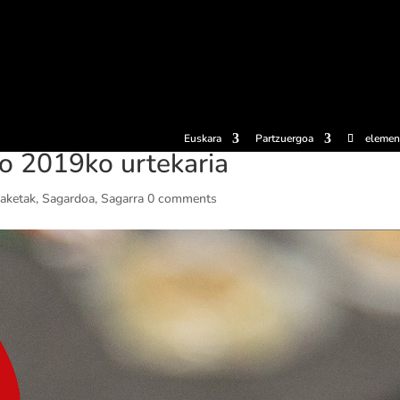
erosi
Esperientziak
Sagardotegiak
Sagardoetxea
Dokumen
Euskara
Partzuergoa
elemen
o 2019ko urtekaria
iaketak
,
Sagardoa
,
Sagarra
0 comments