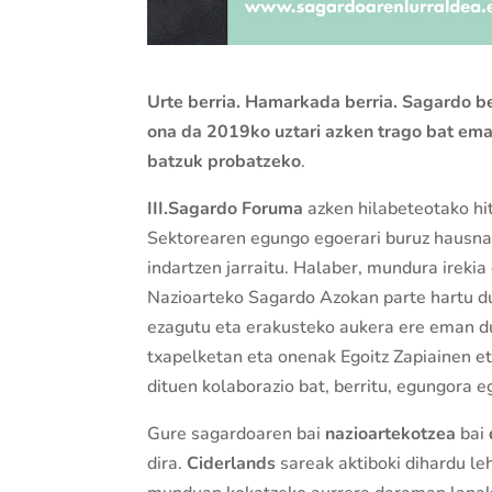
Urte berria. Hamarkada berria. Sagardo be
ona da 2019ko uztari azken trago bat emate
batzuk probatzeko
.
III.Sagardo Foruma
azken hilabeteotako hi
Sektorearen egungo egoerari buruz hausnar
indartzen jarraitu. Halaber, mundura irekia
Nazioarteko Sagardo Azokan parte hartu du
ezagutu eta erakusteko aukera ere eman d
txapelketan eta onenak Egoitz Zapiainen e
dituen kolaborazio bat, berritu, egungora e
Gure sagardoaren bai
nazioartekotzea
bai
dira.
Ciderlands
sareak aktiboki dihardu l