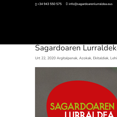
+34 943 550 575
info@sagardoarenlurraldea.eus
Sarrerak 
Sagardoaren Lurraldek
Urt 22, 2020
Argitalpenak
,
Azokak
,
Ekitaldiak
,
Leh