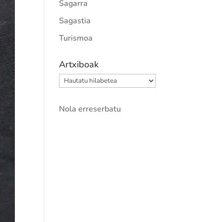
Sagarra
Sagastia
Turismoa
Artxiboak
Artxiboak
Nola erreserbatu