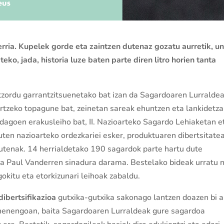
rria. Kupelek gorde eta zaintzen dutenaz gozatu aurretik, u
ko, jada, historia luze baten parte diren litro horien tanta
tzordu garrantzitsuenetako bat izan da Sagardoaren Lurraldea
tzeko topagune bat, zeinetan sareak ehuntzen eta lankidetza
 dagoen erakusleiho bat, II. Nazioarteko Sagardo Lehiaketan et
ten nazioarteko ordezkariei esker, produktuaren dibertsitate
utenak. 14 herrialdetako 190 sagardok parte hartu dute
ta Paul Vanderren sinadura darama. Bestelako bideak urratu 
gokitu eta etorkizunari leihoak zabaldu.
dibertsifikazioa
gutxika-gutxika sakonago lantzen doazen bi a
ehenengoan, baita Sagardoaren Lurraldeak gure sagardoa