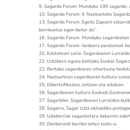
9. Sagardo Forum: Munduko 190 sagardo, a
10. Sagardo Forum: II. Nazioarteko Sagard
13. Sagardo Forum: Egoitz Zapiaini elkarriz
berrikuntza egon behar da”.
16. Sagardo Forum: Munduko sagardoetan 
17. Sagardo Forum: Jarduera paraleloak b
20. Kalitateari saria. Sagardoaren Lurrald
21. Uztaberri eguna botilako Euskal Saga
22. Bertako sagardoaren oihartzuna hedatz
24. Nazioartean sagardoaren kultura sustat
25. Dibertsifikazioa, ontzian eta edukian.
26. Sagardoaren kultura Euskadi Gastrono
27. Sagarbike, Sagardoaren Lurraldea bizik
28. Sagarra, Sagar Uzta ekitaldiko protago
29. Udaberriak sagastietara dakarren edert
30. Denboraldi berriko lehen txotx-a.