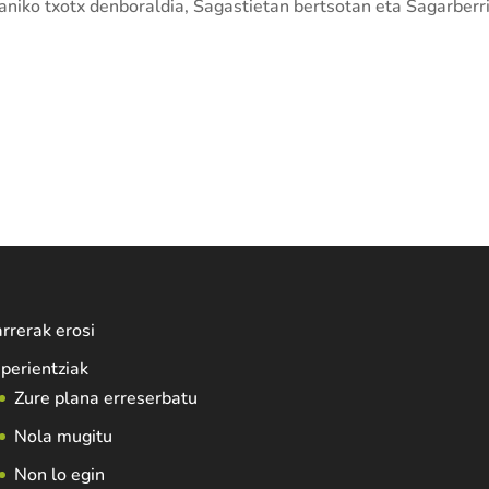
aniko txotx denboraldia, Sagastietan bertsotan eta Sagarberr
rrerak erosi
perientziak
Zure plana erreserbatu
Nola mugitu
Non lo egin