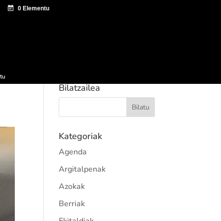
tazio zentroa
Sagardo Forum
Hedapena
tu
Bilatzailea
Kategoriak
Agenda
Argitalpenak
Azokak
Berriak