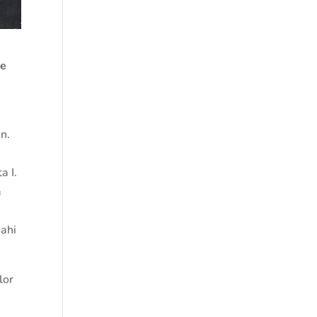
ne
n.
a I.
a
nahi
lor