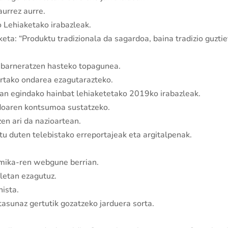
urrez aurre.
o Lehiaketako irabazleak.
keta: “Produktu tradizionala da sagardoa, baina tradizio guzti
barneratzen hasteko topagunea.
ertako ondarea ezagutarazteko.
ean egindako hainbat lehiaketetako 2019ko irabazleak.
rdoaren kontsumoa sustatzeko.
en ari da nazioartean.
u duten telebistako erreportajeak eta argitalpenak.
mika-ren webgune berrian.
letan ezagutuz.
nista.
asunaz gertutik gozatzeko jarduera sorta.