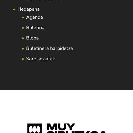
Hedapena
Agenda
Boletina
Bloga
Buletinera harpidetza
Sare sozialak