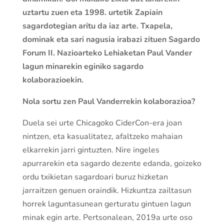
uztartu zuen eta 1998. urtetik Zapiain
sagardotegian aritu da iaz arte. Txapela,
dominak eta sari nagusia irabazi zituen Sagardo
Forum II. Nazioarteko Lehiaketan Paul Vander
lagun minarekin eginiko sagardo
kolaborazioekin.
Nola sortu zen Paul Vanderrekin kolaborazioa?
Duela sei urte Chicagoko CiderCon-era joan
nintzen, eta kasualitatez, afaltzeko mahaian
elkarrekin jarri gintuzten. Nire ingeles
apurrarekin eta sagardo dezente edanda, goizeko
ordu txikietan sagardoari buruz hizketan
jarraitzen genuen oraindik. Hizkuntza zailtasun
horrek laguntasunean gerturatu gintuen lagun
minak egin arte. Pertsonalean, 2019a urte oso