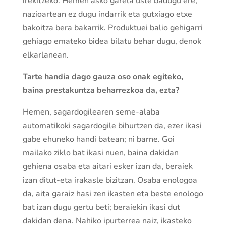
irekitzeko. Hemen asko garela uste badugu ere,
nazioartean ez dugu indarrik eta gutxiago etxe
bakoitza bera bakarrik. Produktuei balio gehigarri
gehiago emateko bidea bilatu behar dugu, denok
elkarlanean.
Tarte handia dago gauza oso onak egiteko,
baina prestakuntza beharrezkoa da, ezta?
Hemen, sagardogilearen seme-alaba
automatikoki sagardogile bihurtzen da, ezer ikasi
gabe ehuneko handi batean; ni barne. Goi
mailako ziklo bat ikasi nuen, baina dakidan
gehiena osaba eta aitari esker izan da, beraiek
izan ditut-eta irakasle bizitzan. Osaba enologoa
da, aita garaiz hasi zen ikasten eta beste enologo
bat izan dugu gertu beti; beraiekin ikasi dut
dakidan dena. Nahiko ipurterrea naiz, ikasteko