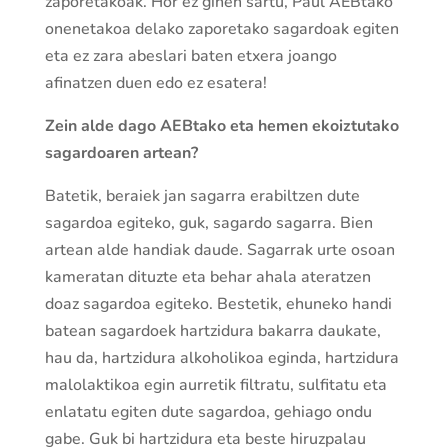
zaporetakoak. Hor ez ginen sartu, Paul AEBtako
onenetakoa delako zaporetako sagardoak egiten
eta ez zara abeslari baten etxera joango
afinatzen duen edo ez esatera!
Zein alde dago AEBtako eta hemen ekoiztutako
sagardoaren artean?
Batetik, beraiek jan sagarra erabiltzen dute
sagardoa egiteko, guk, sagardo sagarra. Bien
artean alde handiak daude. Sagarrak urte osoan
kameratan dituzte eta behar ahala ateratzen
doaz sagardoa egiteko. Bestetik, ehuneko handi
batean sagardoek hartzidura bakarra daukate,
hau da, hartzidura alkoholikoa eginda, hartzidura
malolaktikoa egin aurretik filtratu, sulfitatu eta
enlatatu egiten dute sagardoa, gehiago ondu
gabe. Guk bi hartzidura eta beste hiruzpalau