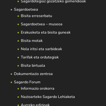
Sagardotegiaz gozatzeko gomendioak
Sagardoetxea
Bisita erreserbatu
Sagardoetxea – museoa
Erakusketa eta bisita guneak
Bisita motak
Nola iritsi eta sarbideak
Tarifak eta ordutegiak
Bisita birtuala
Dokumentazio zentroa
Sagardo Forum
Informazio orokorra
Nazioarteko Sagardo Lehiaketa
Aurreko edizioak