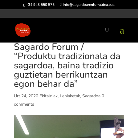
+34 943 550 575
info@sagardoarenlurraldea.eus
Sagardo Forum /
“Produktu tradizionala da
sagardoa, baina tradizio
guztietan berrikuntzan
egon behar da”
Urt 24, 2020
Ekitaldiak
,
Lehiaketak
,
Sagardoa
0
comments