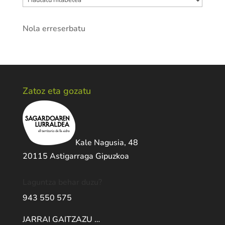
Nola erreserbatu
Zatoz eta gozatu
Kale Nagusia, 48
20115 Astigarraga Gipuzkoa
Laguntza behar duzu?
943 550 575
JARRAI GAITZAZU …