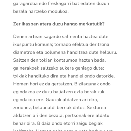
garagardoa edo freskagarri bat edaten duzun
bezala hartzeko modukoa.
Zer ikaspen atera duzu hango merkatutik?
Denen artean sagardo salmenta haztea dute
ikuspuntu komuna; tornado efektua deritzona,
diametroa eta bolumena handitzea dute helburu.
Saltzen den tokian kontsumoa hazten bada,
gainerakoek saltzeko aukera gehiago dute;
txikiak handituko dira eta handiei ondo datorkie.
Hemen hori ez da gertatzen. Bizilagunak ondo
egindakoa ez duzu baliatzen ezta berak zuk
egindakoa ere. Gauzak aldatzen ari dira,
zorionez; belaunaldi berriak datoz. Sektorea
aldatzen ari den bezala, pertsonak ere aldatu
behar dira. Bidaia ondo etorri zaigu begiak