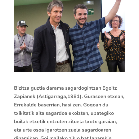
Bizitza guztia darama sagardogintzan Egoitz
Zapianek (Astigarraga,1981). Gurasoen etxean,
Errekalde baserrian, hasi zen. Gogoan du
txikitatik aita sagardoa ekoizten, upategiko
builak etxetik entzuten zituela txotx garaian,
eta urte osoa igarotzen zuela sagardoaren
dinamikan. Goi mailako ziklo bat lanarekin