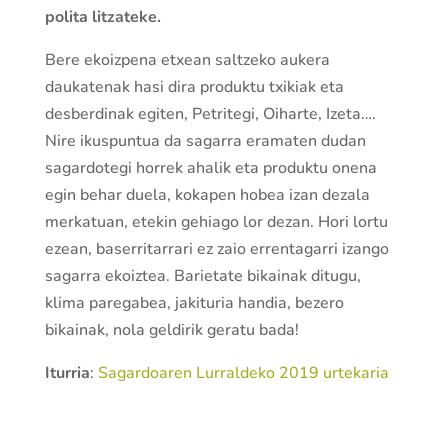
polita litzateke.
Bere ekoizpena etxean saltzeko aukera
daukatenak hasi dira produktu txikiak eta
desberdinak egiten, Petritegi, Oiharte, Izeta….
Nire ikuspuntua da sagarra eramaten dudan
sagardotegi horrek ahalik eta produktu onena
egin behar duela, kokapen hobea izan dezala
merkatuan, etekin gehiago lor dezan. Hori lortu
ezean, baserritarrari ez zaio errentagarri izango
sagarra ekoiztea. Barietate bikainak ditugu,
klima paregabea, jakituria handia, bezero
bikainak, nola geldirik geratu bada!
Iturria
:
Sagardoaren Lurraldeko 2019 urtekaria