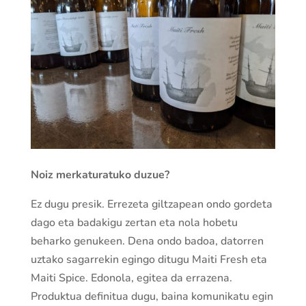
Noiz merkaturatuko duzue?
Ez dugu presik. Errezeta giltzapean ondo gordeta
dago eta badakigu zertan eta nola hobetu
beharko genukeen. Dena ondo badoa, datorren
uztako sagarrekin egingo ditugu Maiti Fresh eta
Maiti Spice. Edonola, egitea da errazena.
Produktua definitua dugu, baina komunikatu egin