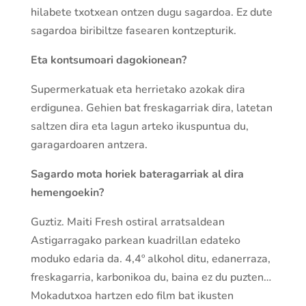
hilabete txotxean ontzen dugu sagardoa. Ez dute
sagardoa biribiltze fasearen kontzepturik.
Eta kontsumoari dagokionean?
Supermerkatuak eta herrietako azokak dira
erdigunea. Gehien bat freskagarriak dira, latetan
saltzen dira eta lagun arteko ikuspuntua du,
garagardoaren antzera.
Sagardo mota horiek bateragarriak al dira
hemengoekin?
Guztiz. Maiti Fresh ostiral arratsaldean
Astigarragako parkean kuadrillan edateko
moduko edaria da. 4,4º alkohol ditu, edanerraza,
freskagarria, karbonikoa du, baina ez du puzten…
Mokadutxoa hartzen edo film bat ikusten