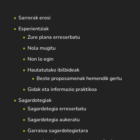
Sarrerak erosi
Esperientziak
Zure plana erreserbatu
Nola mugitu
Non lo egin
Hautatutako ibilbideak
Beste proposamenak hemendik gertu
Gidak eta informazio praktikoa
Sagardotegiak
Sagardotegia erreserbatu
Sagardotegia aukeratu
Garraioa sagardotegietara