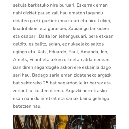
sekula barkatuko nire buruari. Eskerrak eman
nahi dizkiet pauso zail hau ematen lagundu
didaten guzti-guztiei: emazteari eta hiru txikiei,
kuadrilakoei eta gurasoei, Zapiaingo lankideei
eta osabari. Baita Ion lehengusuari, bera etxean
gelditu ez balitz, agian, ez nukeelako saltoa
egingo eta. Xabi, Eduardo, Paul, Amanda, Jon,
Amets, Eñaut eta azken urteetan aldamenean
izan diren sagardogile askori ere eskainia dago
sari hau. Badago saria eman zidateneko argazki
bat sektoreko 25 bat sagardogile irribarrez eta
zoriontsu ikusten direna. Argazki horrek asko
esan nahi du niretzat eta sariak baino gehiago
betetzen nau.