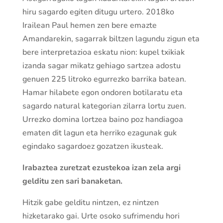
hiru sagardo egiten ditugu urtero. 2018ko
Irailean Paul hemen zen bere emazte
Amandarekin, sagarrak biltzen lagundu zigun eta
bere interpretazioa eskatu nion: kupel txikiak
izanda sagar mikatz gehiago sartzea adostu
genuen 225 litroko egurrezko barrika batean.
Hamar hilabete egon ondoren botilaratu eta
sagardo natural kategorian zilarra lortu zuen.
Urrezko domina lortzea baino poz handiagoa
ematen dit lagun eta herriko ezagunak guk
egindako sagardoez gozatzen ikusteak.
Irabaztea zuretzat ezustekoa izan zela argi
gelditu zen sari banaketan.
Hitzik gabe gelditu nintzen, ez nintzen
hizketarako gai. Urte osoko sufrimendu hori