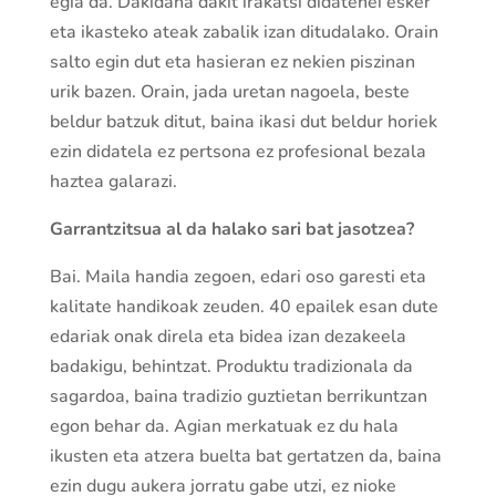
egia da. Dakidana dakit irakatsi didatenei esker
eta ikasteko ateak zabalik izan ditudalako. Orain
salto egin dut eta hasieran ez nekien piszinan
urik bazen. Orain, jada uretan nagoela, beste
beldur batzuk ditut, baina ikasi dut beldur horiek
ezin didatela ez pertsona ez profesional bezala
haztea galarazi.
Garrantzitsua al da halako sari bat jasotzea?
Bai. Maila handia zegoen, edari oso garesti eta
kalitate handikoak zeuden. 40 epailek esan dute
edariak onak direla eta bidea izan dezakeela
badakigu, behintzat. Produktu tradizionala da
sagardoa, baina tradizio guztietan berrikuntzan
egon behar da. Agian merkatuak ez du hala
ikusten eta atzera buelta bat gertatzen da, baina
ezin dugu aukera jorratu gabe utzi, ez nioke