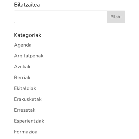
Bilatzailea
Kategoriak
Agenda
Argitalpenak
Azokak
Berriak
Ekitaldiak
Erakusketak
Errezetak
Esperientziak
Formazioa