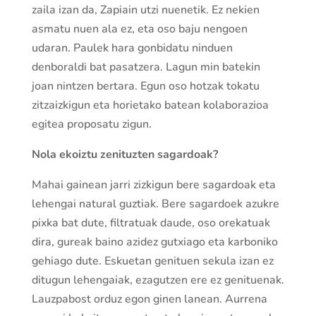
zaila izan da, Zapiain utzi nuenetik. Ez nekien
asmatu nuen ala ez, eta oso baju nengoen
udaran. Paulek hara gonbidatu ninduen
denboraldi bat pasatzera. Lagun min batekin
joan nintzen bertara. Egun oso hotzak tokatu
zitzaizkigun eta horietako batean kolaborazioa
egitea proposatu zigun.
Nola ekoiztu zenituzten sagardoak?
Mahai gainean jarri zizkigun bere sagardoak eta
lehengai natural guztiak. Bere sagardoek azukre
pixka bat dute, filtratuak daude, oso orekatuak
dira, gureak baino azidez gutxiago eta karboniko
gehiago dute. Eskuetan genituen sekula izan ez
ditugun lehengaiak, ezagutzen ere ez genituenak.
Lauzpabost orduz egon ginen lanean. Aurrena