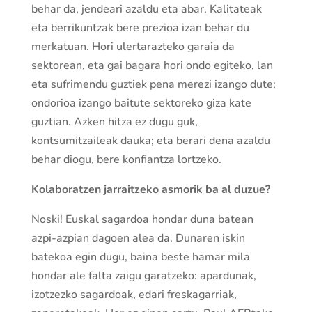
behar da, jendeari azaldu eta abar. Kalitateak
eta berrikuntzak bere prezioa izan behar du
merkatuan. Hori ulertarazteko garaia da
sektorean, eta gai bagara hori ondo egiteko, lan
eta sufrimendu guztiek pena merezi izango dute;
ondorioa izango baitute sektoreko giza kate
guztian. Azken hitza ez dugu guk,
kontsumitzaileak dauka; eta berari dena azaldu
behar diogu, bere konfiantza lortzeko.
Kolaboratzen jarraitzeko asmorik ba al duzue?
Noski! Euskal sagardoa hondar duna batean
azpi-azpian dagoen alea da. Dunaren iskin
batekoa egin dugu, baina beste hamar mila
hondar ale falta zaigu garatzeko: apardunak,
izotzezko sagardoak, edari freskagarriak,