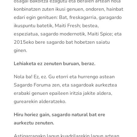
osagai bakoitza ezagutu eta beraien artean nola
konbinatzen zuten ikusi genuen, ondoren, hainbat
edari egin genituen: Bat, freskagarria, garagardo
ikuspuntu batetik, Maiti Fresh; bestea,
espeziatua, sagardo modernotik, Maiti Spice; eta
2015eko bere sagardo bat hobetzen saiatu
ginen.
Lehiaketa ez zenuten buruan, beraz.
Nola ba! Ez, ez. Gu etorri eta hurrengo astean
Sagardo Foruma zen, eta sagardoak aurkeztea
erabaki genuen epaileen iritzia jakite aldera,
gurearekin alderatzeko.
Hiru horiez gain, sagardo natural bat ere
aurkeztu zenuten.
Astigarragako lagun kuadrilarekin lagun artean