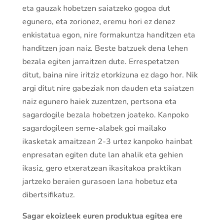
eta gauzak hobetzen saiatzeko gogoa dut
egunero, eta zorionez, eremu hori ez denez
enkistatua egon, nire formakuntza handitzen eta
handitzen joan naiz. Beste batzuek dena lehen
bezala egiten jarraitzen dute. Errespetatzen
ditut, baina nire iritziz etorkizuna ez dago hor. Nik
argi ditut nire gabeziak non dauden eta saiatzen
naiz egunero haiek zuzentzen, pertsona eta
sagardogile bezala hobetzen joateko. Kanpoko
sagardogileen seme-alabek goi mailako
ikasketak amaitzean 2-3 urtez kanpoko hainbat
enpresatan egiten dute lan ahalik eta gehien
ikasiz, gero etxeratzean ikasitakoa praktikan
jartzeko beraien gurasoen lana hobetuz eta
dibertsifikatuz.
Sagar ekoizleek euren produktua egitea ere