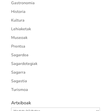
Gastronomia
Historia
Kultura
Lehiaketak
Museoak
Prentsa
Sagardoa
Sagardotegiak
Sagarra
Sagastia
Turismoa
Artxiboak
Artxiboak