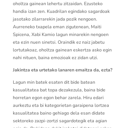
oholtza gainean lehertu zitzaidan. Ezusteko
handia izan zen. Kuadrilan egindako sagardoak
jasotako zilarrarekin jada pozik nengoen.
Aurreneko txapela eman zigutenean, Maiti
Spicena, Xabi Kamio lagun minarekin nengoen
eta ezin nuen sinetsi. Oraindik ez naiz jabetu
lortutakoaz, oholtza gainean eskertza asko egin
nahi nituen, baina emozioak ez zidan utzi.
Jakintza eta urtetako lanaren emaitza da, ezta?
Lagun min batek esaten dit bide batean
kasualitatea bat topa dezakezula, baina bide
horretan egon egon behar zarela. Hiru edari
aurkeztu eta bi kategorietan garaipena lortzea
kasualitatea baino gehiago dela esan didate
sektoreko zazpi-zortzi sagardotegik eta agian