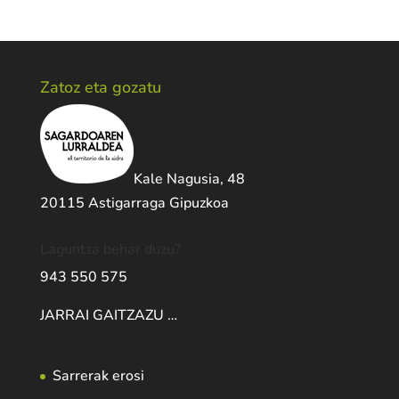
Zatoz eta gozatu
Kale Nagusia, 48
20115 Astigarraga Gipuzkoa
Laguntza behar duzu?
943 550 575
JARRAI GAITZAZU …
Sarrerak erosi