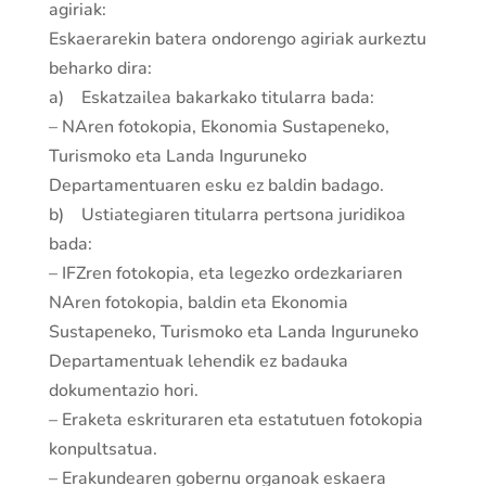
agiriak:
Eskaerarekin batera ondorengo agiriak aurkeztu
beharko dira:
a) Eskatzailea bakarkako titularra bada:
– NAren fotokopia, Ekonomia Sustapeneko,
Turismoko eta Landa Inguruneko
Departamentuaren esku ez baldin badago.
b) Ustiategiaren titularra pertsona juridikoa
bada:
– IFZren fotokopia, eta legezko ordezkariaren
NAren fotokopia, baldin eta Ekonomia
Sustapeneko, Turismoko eta Landa Inguruneko
Departamentuak lehendik ez badauka
dokumentazio hori.
– Eraketa eskrituraren eta estatutuen fotokopia
konpultsatua.
– Erakundearen gobernu organoak eskaera