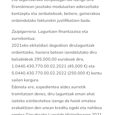
Eranskinean jasotako moduluetan adierazitako
kontzeptu eta zenbatekoak, betiere, gainerakoa
ordaindutako fakturekin justifikatzen bada.
Zazpigarrena
. Laguntzen finantzazioa eta
aurrekontua:
2021eko ekitaldiari dagozkion dirulaguntzak
ordaintzeko, hasiera batean izendatutako diru
baliabideak 295.000,00 eurokoak dira,
1.0440.430.770.00.02.2021 (45.000 €) eta
5.0440.430.770.00.02.2022 (250.000 €) kontu
sailen kargura.
Edonola ere, espedientea aldez aurretik
tramitatzen denez, diru laguntzak eman ahal
izateko ezinbestekoa izango da haiek ematea
erabakitzen den unean kreditu egoki eta nahikoa
egotea Gipuzkoako Lurralde Historikoaren 2021.