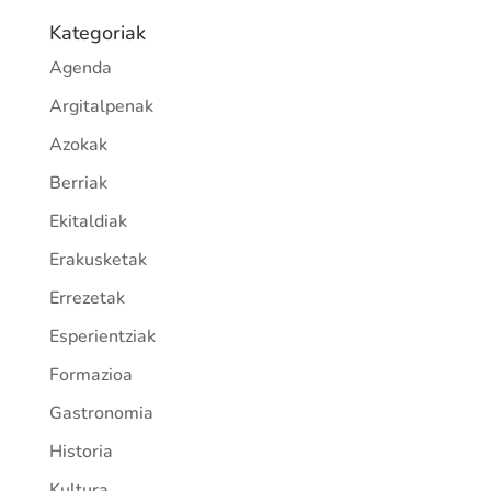
Kategoriak
Agenda
Argitalpenak
Azokak
Berriak
Ekitaldiak
Erakusketak
Errezetak
Esperientziak
Formazioa
Gastronomia
Historia
Kultura