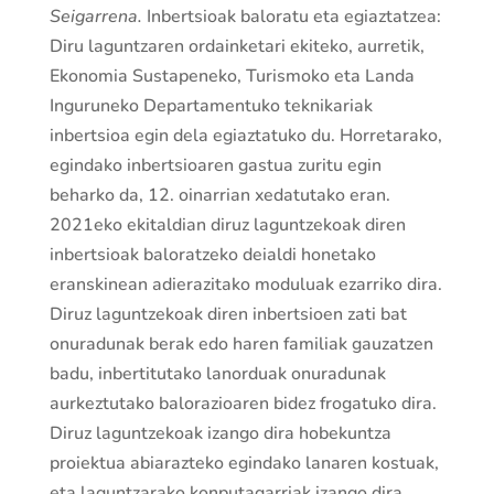
Seigarrena.
Inbertsioak baloratu eta egiaztatzea:
Diru laguntzaren ordainketari ekiteko, aurretik,
Ekonomia Sustapeneko, Turismoko eta Landa
Inguruneko Departamentuko teknikariak
inbertsioa egin dela egiaztatuko du. Horretarako,
egindako inbertsioaren gastua zuritu egin
beharko da, 12. oinarrian xedatutako eran.
2021eko ekitaldian diruz laguntzekoak diren
inbertsioak baloratzeko deialdi honetako
eranskinean adierazitako moduluak ezarriko dira.
Diruz laguntzekoak diren inbertsioen zati bat
onuradunak berak edo haren familiak gauzatzen
badu, inbertitutako lanorduak onuradunak
aurkeztutako balorazioaren bidez frogatuko dira.
Diruz laguntzekoak izango dira hobekuntza
proiektua abiarazteko egindako lanaren kostuak,
eta laguntzarako konputagarriak izango dira