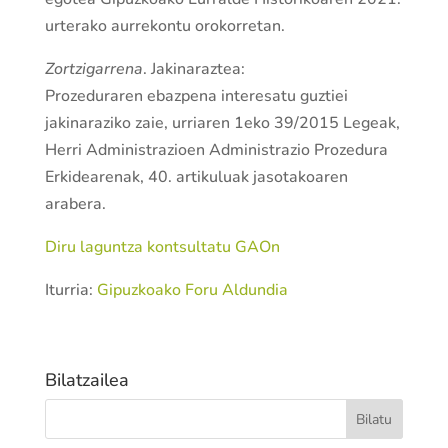
urterako aurrekontu orokorretan.
Zortzigarrena
. Jakinaraztea:
Prozeduraren ebazpena interesatu guztiei
jakinaraziko zaie, urriaren 1eko 39/2015 Legeak,
Herri Administrazioen Administrazio Prozedura
Erkidearenak, 40. artikuluak jasotakoaren
arabera.
Diru laguntza kontsultatu GAOn
Iturria:
Gipuzkoako Foru Aldundia
Bilatzailea