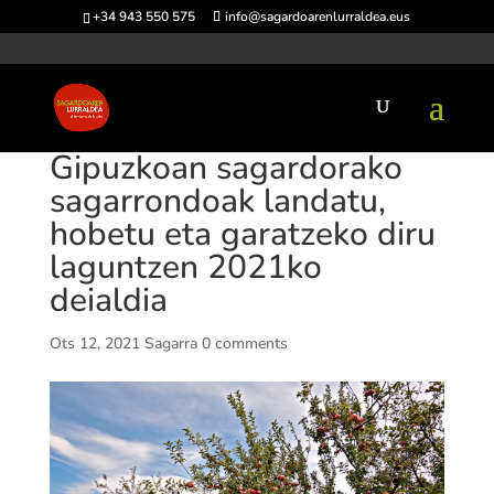
+34 943 550 575
info@sagardoarenlurraldea.eus
Gipuzkoan sagardorako
sagarrondoak landatu,
hobetu eta garatzeko diru
laguntzen 2021ko
deialdia
Ots 12, 2021
Sagarra
0 comments