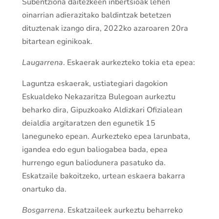
Subentziona daitezkeen inbertsioak lehen
oinarrian adierazitako baldintzak betetzen
dituztenak izango dira, 2022ko azaroaren 20ra
bitartean eginikoak.
Laugarrena
. Eskaerak aurkezteko tokia eta epea:
Laguntza eskaerak, ustiategiari dagokion
Eskualdeko Nekazaritza Bulegoan aurkeztu
beharko dira, Gipuzkoako Aldizkari Ofizialean
deialdia argitaratzen den egunetik 15
laneguneko epean. Aurkezteko epea larunbata,
igandea edo egun baliogabea bada, epea
hurrengo egun baliodunera pasatuko da.
Eskatzaile bakoitzeko, urtean eskaera bakarra
onartuko da.
Bosgarrena
. Eskatzaileek aurkeztu beharreko