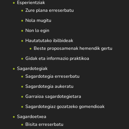
Esperientziak
Zure plana erreserbatu
Nola mugitu
Non lo egin
Hautatutako ibilbideak
Beste proposamenak hemendik gertu
Gidak eta informazio praktikoa
Sagardotegiak
Sagardotegia erreserbatu
Sagardotegia aukeratu
Garraioa sagardotegietara
Sagardotegiaz gozatzeko gomendioak
Sagardoetxea
Bisita erreserbatu