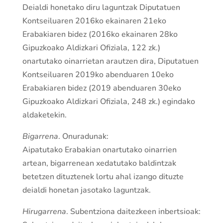
Deialdi honetako diru laguntzak Diputatuen
Kontseiluaren 2016ko ekainaren 21eko
Erabakiaren bidez (2016ko ekainaren 28ko
Gipuzkoako Aldizkari Ofiziala, 122 zk.)
onartutako oinarrietan arautzen dira, Diputatuen
Kontseiluaren 2019ko abenduaren 10eko
Erabakiaren bidez (2019 abenduaren 30eko
Gipuzkoako Aldizkari Ofiziala, 248 zk.) egindako
aldaketekin.
Bigarrena
. Onuradunak:
Aipatutako Erabakian onartutako oinarrien
artean, bigarrenean xedatutako baldintzak
betetzen dituztenek lortu ahal izango dituzte
deialdi honetan jasotako laguntzak.
Hirugarrena
. Subentziona daitezkeen inbertsioak: