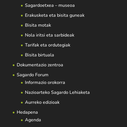
Sagardoetxea – museoa
Erakusketa eta bisita guneak
Bisita motak
Nola iritsi eta sarbideak
Tarifak eta ordutegiak
Bisita birtuala
Dokumentazio zentroa
Sagardo Forum
Informazio orokorra
Nazioarteko Sagardo Lehiaketa
Aurreko edizioak
Hedapena
Agenda