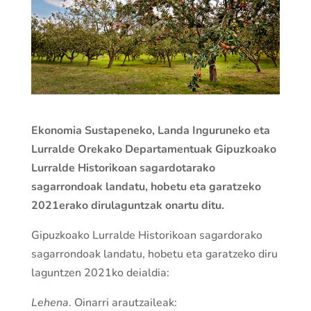
Ekonomia Sustapeneko, Landa Inguruneko eta
Lurralde Orekako Departamentuak
Gipuzkoako
Lurralde Historikoan sagardotarako
sagarrondoak landatu, hobetu eta garatzeko
2021erako dirulaguntzak onartu ditu
.
Gipuzkoako Lurralde Historikoan sagardorako
sagarrondoak landatu, hobetu eta garatzeko diru
laguntzen 2021ko deialdia
:
Lehena
. Oinarri arautzaileak: