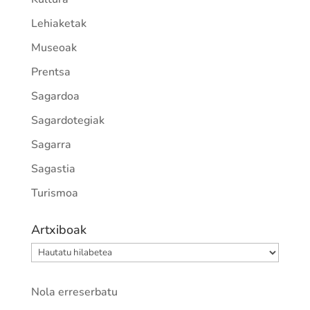
Lehiaketak
Museoak
Prentsa
Sagardoa
Sagardotegiak
Sagarra
Sagastia
Turismoa
Artxiboak
Artxiboak
Nola erreserbatu