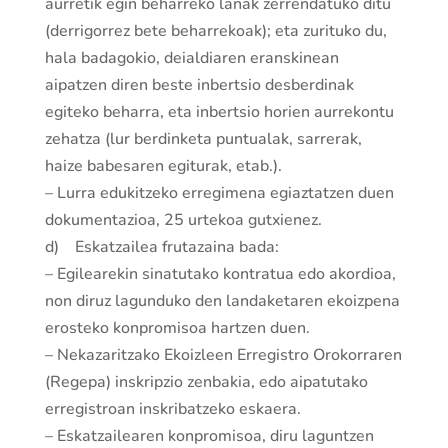
aurretik egin beharreko lanak zerrendatuko ditu
(derrigorrez bete beharrekoak); eta zurituko du,
hala badagokio, deialdiaren eranskinean
aipatzen diren beste inbertsio desberdinak
egiteko beharra, eta inbertsio horien aurrekontu
zehatza (lur berdinketa puntualak, sarrerak,
haize babesaren egiturak, etab.).
– Lurra edukitzeko erregimena egiaztatzen duen
dokumentazioa, 25 urtekoa gutxienez.
d) Eskatzailea frutazaina bada:
– Egilearekin sinatutako kontratua edo akordioa,
non diruz lagunduko den landaketaren ekoizpena
erosteko konpromisoa hartzen duen.
– Nekazaritzako Ekoizleen Erregistro Orokorraren
(Regepa) inskripzio zenbakia, edo aipatutako
erregistroan inskribatzeko eskaera.
– Eskatzailearen konpromisoa, diru laguntzen