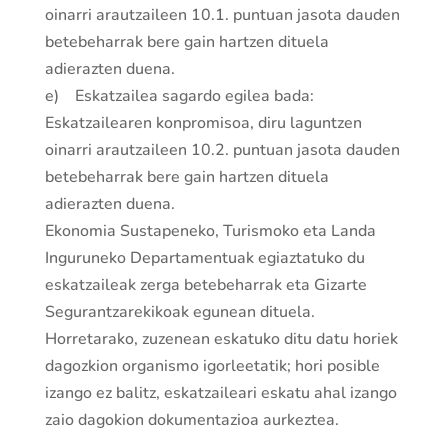
oinarri arautzaileen 10.1. puntuan jasota dauden
betebeharrak bere gain hartzen dituela
adierazten duena.
e) Eskatzailea sagardo egilea bada:
Eskatzailearen konpromisoa, diru laguntzen
oinarri arautzaileen 10.2. puntuan jasota dauden
betebeharrak bere gain hartzen dituela
adierazten duena.
Ekonomia Sustapeneko, Turismoko eta Landa
Inguruneko Departamentuak egiaztatuko du
eskatzaileak zerga betebeharrak eta Gizarte
Segurantzarekikoak egunean dituela.
Horretarako, zuzenean eskatuko ditu datu horiek
dagozkion organismo igorleetatik; hori posible
izango ez balitz, eskatzaileari eskatu ahal izango
zaio dagokion dokumentazioa aurkeztea.