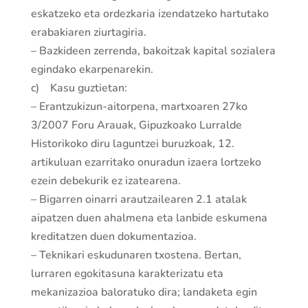
eskatzeko eta ordezkaria izendatzeko hartutako
erabakiaren ziurtagiria.
– Bazkideen zerrenda, bakoitzak kapital sozialera
egindako ekarpenarekin.
c) Kasu guztietan:
– Erantzukizun-aitorpena, martxoaren 27ko
3/2007 Foru Arauak, Gipuzkoako Lurralde
Historikoko diru laguntzei buruzkoak, 12.
artikuluan ezarritako onuradun izaera lortzeko
ezein debekurik ez izatearena.
– Bigarren oinarri arautzailearen 2.1 atalak
aipatzen duen ahalmena eta lanbide eskumena
kreditatzen duen dokumentazioa.
– Teknikari eskudunaren txostena. Bertan,
lurraren egokitasuna karakterizatu eta
mekanizazioa baloratuko dira; landaketa egin