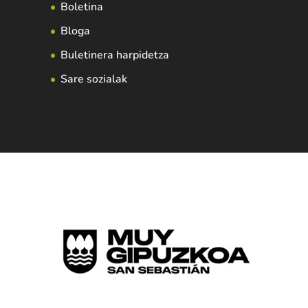
Boletina
Bloga
Buletinera harpidetza
Sare sozialak