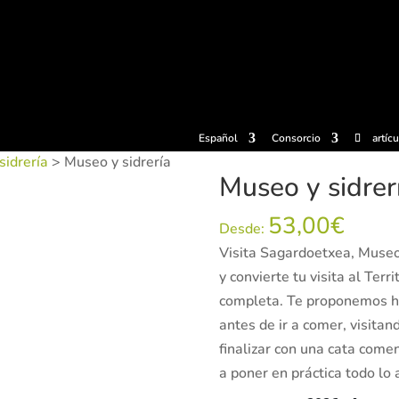
radas
Experiencias
Sidrerías
Museo de la sidra
Centro d
Español
Consorcio
artíc
sidrería
> Museo y sidrería
Museo y sidrer
53,00
€
Desde:
Visita Sagardoetxea, Museo 
y convierte tu visita al Terr
completa. Te proponemos ha
antes de ir a comer, visitan
finalizar con una cata comen
a poner en práctica todo lo 