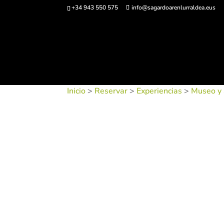
+34 943 550 575
info@sagardoarenlurraldea.eus
Comprar ent
Inicio
>
Reservar
>
Experiencias
>
Museo y 