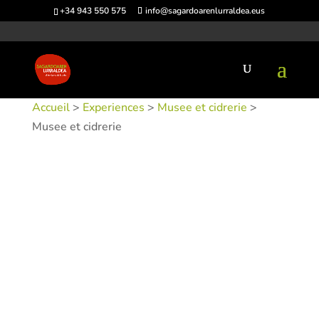
+34 943 550 575
info@sagardoarenlurraldea.eus
Accueil
>
Experiences
>
Musee et cidrerie
>
Musee et cidrerie