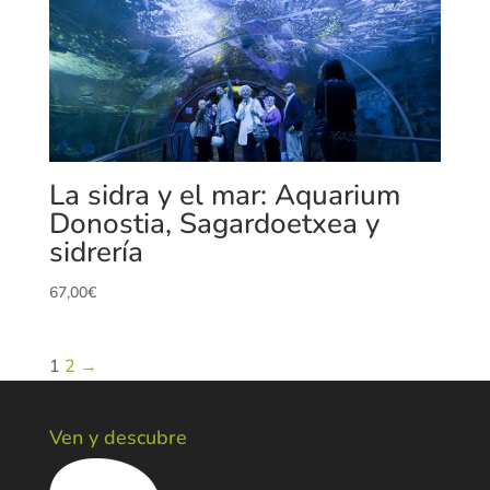
La sidra y el mar: Aquarium
Donostia, Sagardoetxea y
sidrería
67,00
€
1
2
→
Ven y descubre