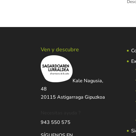
Des
Ven y descubre
C
Ex
Kale Nagusia,
48
20115 Astigarraga Gipuzkoa
Necesitas ayuda ?
943 550 575
Si
SÍGUENOS EN …