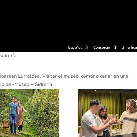
radas
Experiencias
Sidrerías
Museo de la sidra
Centro d
Español
Consorcio
artíc
sidrería
rdoarean Lurraldea. Visitar el museo, comer o cenar en una
do de «Museo + Sidreria».