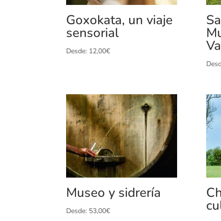
Goxokata, un viaje
Sa
sensorial
Mu
Va
Desde:
12,00
€
Des
Museo y sidrería
Ch
cu
Desde:
53,00
€