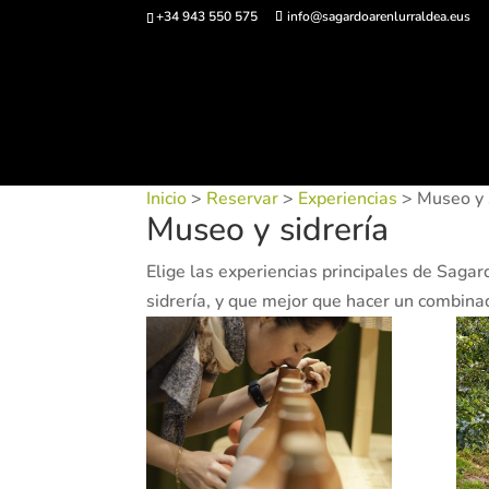
+34 943 550 575
info@sagardoarenlurraldea.eus
Comprar ent
Inicio
>
Reservar
>
Experiencias
> Museo y 
Museo y sidrería
Elige las experiencias principales de Saga
sidrería, y que mejor que hacer un combina