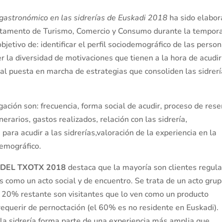
gastronómico en las sidrerías de Euskadi 2018
ha sido elabo
rtamento de Turismo, Comercio y Consumo durante la tempor
bjetivo de: identificar el perfil sociodemográfico de las perso
er la diversidad de motivaciones que tienen a la hora de acudir
ial puesta en marcha de estrategias que consoliden las sidrer
gación son: frecuencia, forma social de acudir, proceso de rese
nerarios, gastos realizados, relación con las sidrería,
para acudir a las sidrerías,valoración de la experiencia en la
odemográfico.
DEL TXOTX 2018
destaca que la mayoría son clientes regul
s como un acto social y de encuentro. Se trata de un acto grup
l 20% restante son visitantes que lo ven como un producto
requerir de pernoctación (el 60% es no residente en Euskadi).
y la sidrería forma parte de una experiencia más amplia que