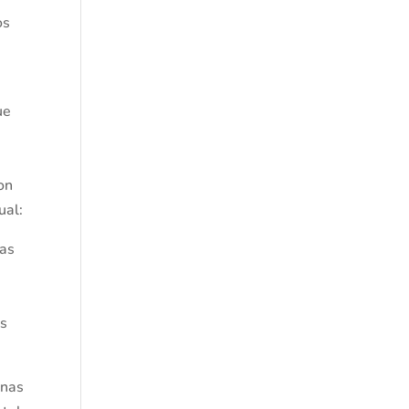
os
ue
con
ual:
las
,
as
onas