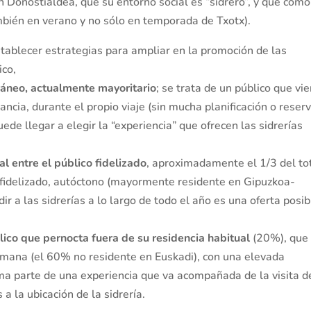
 Donostialdea, que su entorno social es “sidrero”, y que como 
ambién en verano y no sólo en temporada de Txotx).
tablecer estrategias para ampliar en la promoción de las
ico,
oráneo, actualmente mayoritario
; se trata de un público que vi
ancia, durante el propio viaje (sin mucha planificación o reser
uede llegar a elegir la “experiencia” que ofrecen las sidrerías
al entre el público fidelizado
, aproximadamente el 1/3 del tot
 fidelizado, autóctono (mayormente residente en Gipuzkoa-
r a las sidrerías a lo largo de todo el año es una oferta posib
co que pernocta fuera de su residencia habitual
(20%), que
 semana (el 60% no residente en Euskadi), con una elevada
forma parte de una experiencia que va acompañada de la visita d
 a la ubicación de la sidrería.