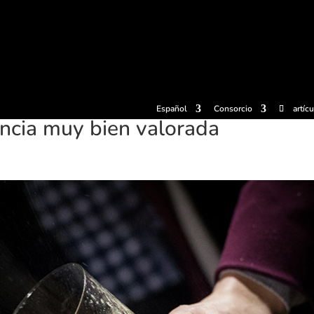
radas
Experiencias
Sidrerías
Museo de la sidra
Centro d
Español
Consorcio
artíc
encia muy bien valorada