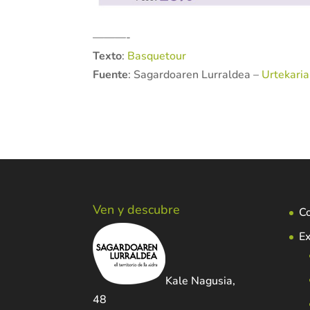
———-
Texto
:
Basquetour
Fuente
: Sagardoaren Lurraldea –
Urtekari
Ven y descubre
C
Ex
Kale Nagusia,
48