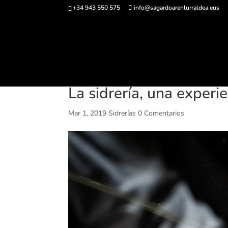
+34 943 550 575
info@sagardoarenlurraldea.eus
Comprar ent
La sidrería, una experi
Mar 1, 2019
Sidrerías
0 Comentarios