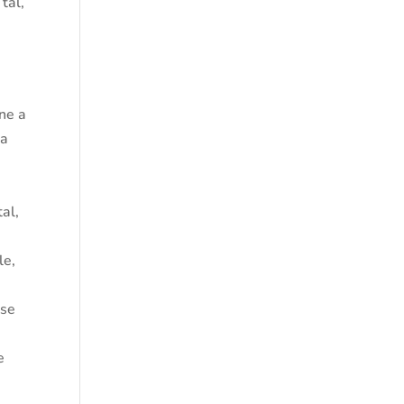
tal,
ene a
va
al,
le,
 se
e