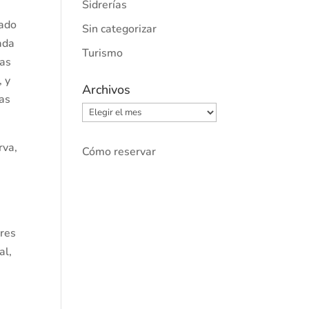
Sidrerías
rado
Sin categorizar
ada
Turismo
nas
, y
Archivos
ías
Archivos
rva,
Cómo reservar
ares
al,