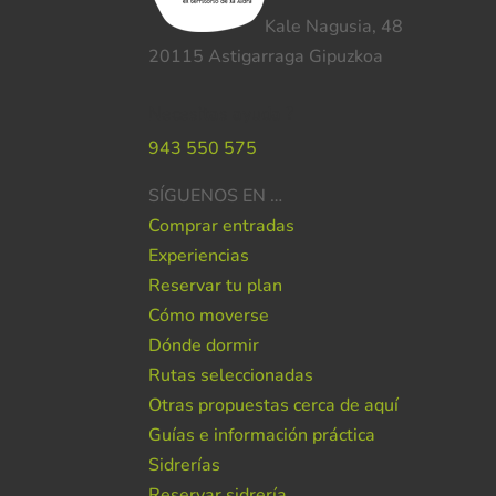
Kale Nagusia, 48
20115 Astigarraga Gipuzkoa
Necesitas ayuda ?
943 550 575
SÍGUENOS EN …
Comprar entradas
Experiencias
Reservar tu plan
Cómo moverse
Dónde dormir
Rutas seleccionadas
Otras propuestas cerca de aquí
Guías e información práctica
Sidrerías
Reservar sidrería