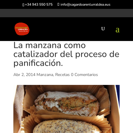
+34 943 550 575
info@sagardoarenlurraldea.eus
La manzana como
catalizador del proceso de
panificación.
Abr 2, 2014
Manzana
,
Recetas
0 Comentarios