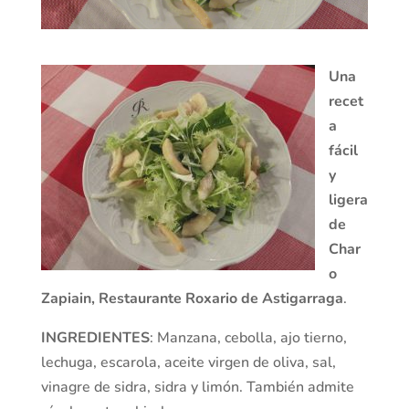
Una
recet
a
fácil
y
ligera
de
Char
o
Zapiain, Restaurante Roxario de Astigarraga
.
INGREDIENTES
: Manzana, cebolla, ajo tierno,
lechuga, escarola, aceite virgen de oliva, sal,
vinagre de sidra, sidra y limón. También admite