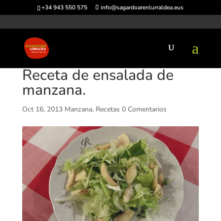
+34 943 550 575
info@sagardoarenlurraldea.eus
Receta de ensalada de
manzana.
Oct 16, 2013
Manzana
,
Recetas
0 Comentarios