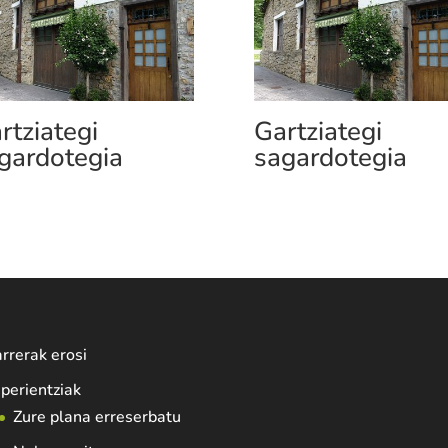
rtziategi
Gartziategi
gardotegia
sagardotegia
rrerak erosi
perientziak
Zure plana erreserbatu