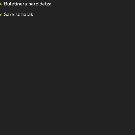
Buletinera harpidetza
Sare sozialak