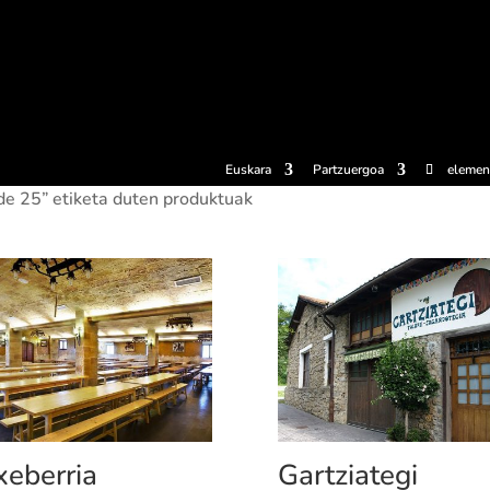
erosi
Esperientziak
Sagardotegiak
Sagardoetxea
Dokumen
Euskara
Partzuergoa
elemen
e 25” etiketa duten produktuak
xeberria
Gartziategi