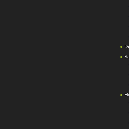
D
S
H