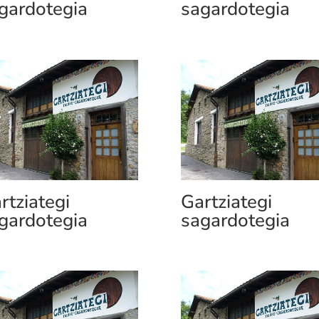
gardotegia
sagardotegia
rtziategi
Gartziategi
gardotegia
sagardotegia