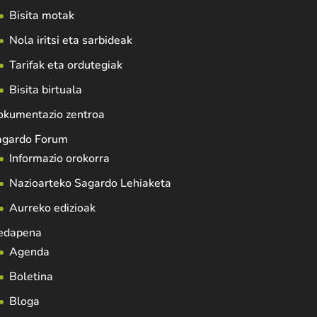
Bisita motak
Nola iritsi eta sarbideak
Tarifak eta ordutegiak
Bisita birtuala
okumentazio zentroa
agardo Forum
Informazio orokorra
Nazioarteko Sagardo Lehiaketa
Aurreko edizioak
edapena
Agenda
Boletina
Bloga