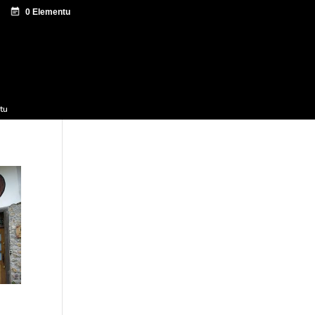
tazio zentroa
Sagardo Forum
Hedapena
tu