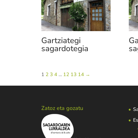
Gartziategi
Ga
sagardotegia
sa
1
2
3
4
…
12
13
14
→
Zatoz eta gozatu
Sa
Es