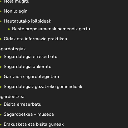
Nola mugitu
Non lo egin
Hautatutako ibilbideak
Beste proposamenak hemendik gertu
Gidak eta informazio praktikoa
agardotegiak
Sagardotegia erreserbatu
Sagardotegia aukeratu
Garraioa sagardotegietara
Sagardotegiaz gozatzeko gomendioak
agardoetxea
Bisita erreserbatu
Sagardoetxea – museoa
Erakusketa eta bisita guneak