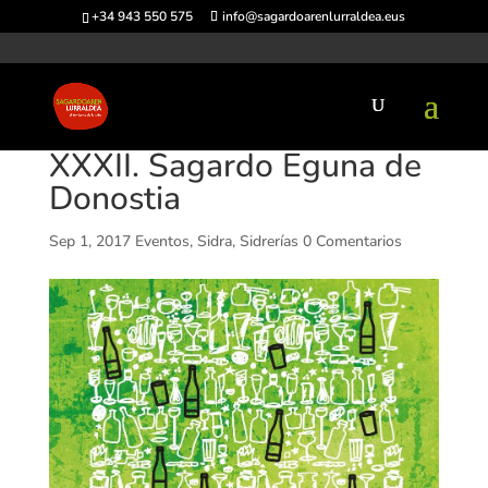
+34 943 550 575
info@sagardoarenlurraldea.eus
XXXII. Sagardo Eguna de
Donostia
Sep 1, 2017
Eventos
,
Sidra
,
Sidrerías
0 Comentarios