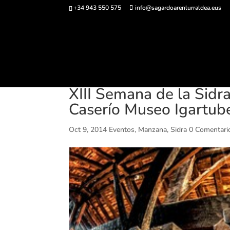
+34 943 550 575
info@sagardoarenlurraldea.eus
Comprar ent
XIII Semana de la Sidra
Caserío Museo Igartubei
Oct 9, 2014
Eventos
,
Manzana
,
Sidra
0 Comentari