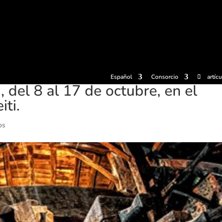
radas
Experiencias
Sidrerías
Museo de la sidra
Centro d
Español
Consorcio
artíc
, del 8 al 17 de octubre, en el
ti.
os