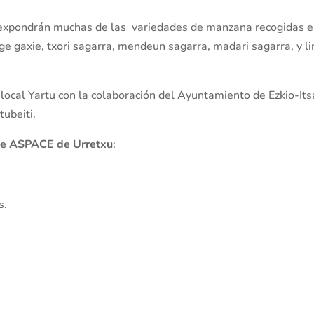
 expondrán muchas de las variedades de manzana recogidas 
ege gaxie, txori sagarra, mendeun sagarra, madari sagarra, y l
 local Yartu con la colaboración del Ayuntamiento de Ezkio-Its
tubeiti.
n de ASPACE de Urretxu
:
s.