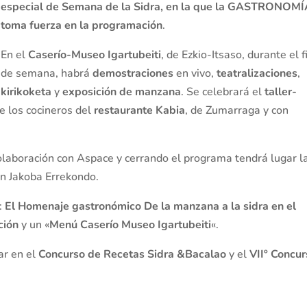
especial de Semana de la Sidra, en la que la GASTRONOM
toma fuerza en la programación
.
En el
Caserío-Museo Igartubeiti
, de Ezkio-Itsaso, durante el f
de semana, habrá
demostraciones
en vivo,
teatralizaciones
,
kirikoketa
y
exposición de manzana
. Se celebrará el
taller-
e los cocineros del
restaurante Kabia
, de Zumarraga y con
laboración con Aspace y cerrando el programa tendrá lugar l
con Jakoba Errekondo.
:
El Homenaje gastronómico De la manzana a la sidra en el
ción
y un «
Menú Caserío Museo Igartubeiti
«.
ar en el
Concurso de Recetas Sidra &Bacalao
y el
VIIº Concu