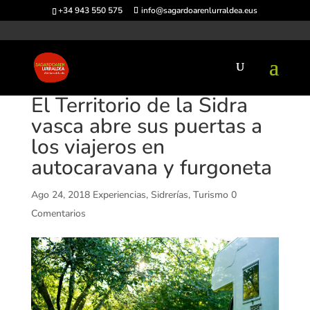
+34 943 550 575
info@sagardoarenlurraldea.eus
El Territorio de la Sidra
vasca abre sus puertas a
los viajeros en
autocaravana y furgoneta
Ago 24, 2018
Experiencias
,
Sidrerías
,
Turismo
0
Comentarios