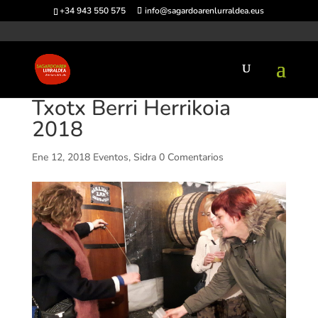
+34 943 550 575
info@sagardoarenlurraldea.eus
Txotx Berri Herrikoia
2018
Ene 12, 2018
Eventos
,
Sidra
0 Comentarios