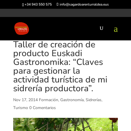
+34 943 550 575
info@sagardoarenlurraldea.eus
Taller de creación de
producto Euskadi
Gastronomika: “Claves
para gestionar la
actividad turística de mi
sidrería productora”.
Nov 17, 2014
Formación
,
Gastronomía
,
Sidrerías
,
Turismo
0 Comentarios