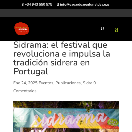
+34 943 550 575
info@sagardoarenlurraldea.eus
Sidrama: el festival que
revoluciona e impulsa la
tradición sidrera en
Portugal
Ene 24, 2025
Eventos
,
Publicaciones
,
Sidra
0
Comentarios