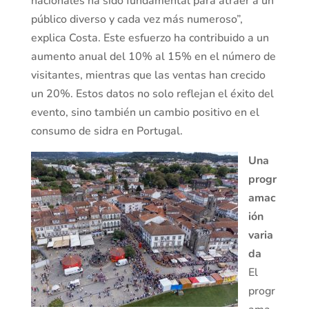
nacionales ha sido fundamental para atraer a un
público diverso y cada vez más numeroso”,
explica Costa. Este esfuerzo ha contribuido a un
aumento anual del 10% al 15% en el número de
visitantes, mientras que las ventas han crecido
un 20%. Estos datos no solo reflejan el éxito del
evento, sino también un cambio positivo en el
consumo de sidra en Portugal.
Una
progr
amac
ión
varia
da
El
progr