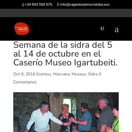
+34 943 550 575
info@sagardoarenlurraldea.eus
Semana de la sidra del 5
al 14 de octubre en el
Caserío Museo Igartubeiti.
Oct 6, 2016
Eventos
,
Manzana
,
Museos
,
Sidra
0
Comentarios