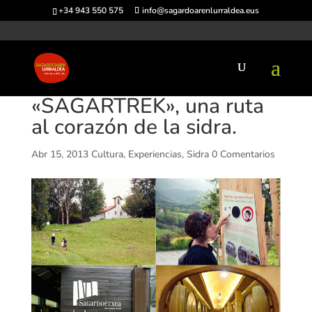
+34 943 550 575
info@sagardoarenlurraldea.eus
«SAGARTREK», una ruta
al corazón de la sidra.
Abr 15, 2013
Cultura
,
Experiencias
,
Sidra
0 Comentarios