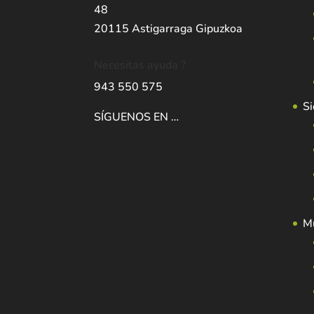
48
20115 Astigarraga Gipuzkoa
Necesitas ayuda ?
943 550 575
Si
SÍGUENOS EN …
Mu