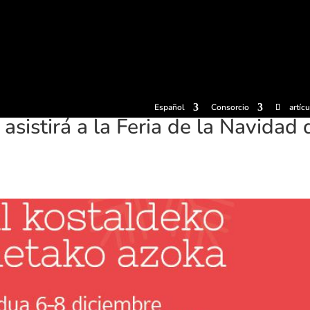
radas
Experiencias
Sidrerías
Museo de la sidra
Centro d
Español
Consorcio
artíc
sistirá a la Feria de la Navidad 