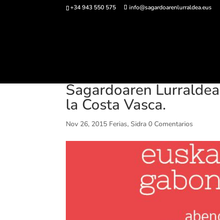
+34 943 550 575
info@sagardoarenlurraldea.eus
Comprar ent
Sagardoaren Lurraldea a
la Costa Vasca.
Nov 26, 2015
Ferias
,
Sidra
0 Comentarios