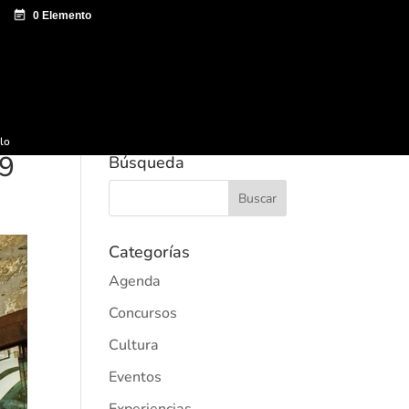
e documentación
Sagardo Forum
Difusión
ulo
19
Búsqueda
Categorías
Agenda
Concursos
Cultura
Eventos