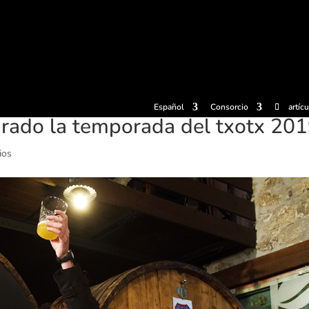
radas
Experiencias
Sidrerías
Museo de la sidra
Centro d
Español
Consorcio
artíc
urado la temporada del txotx 20
ios