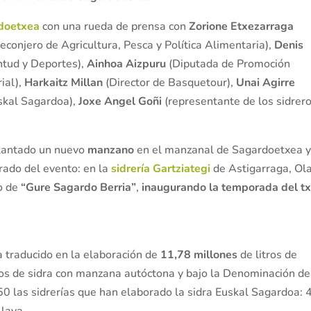
doetxea
con una rueda de prensa con
Zorione Etxezarraga
econjero de Agricultura, Pesca y Política Alimentaria),
Denis
ntud y Deportes),
Ainhoa Aizpuru
(Diputada de Promoción
ial),
Harkaitz Millan
(Director de Basquetour),
Unai Agirre
skal Sagardoa),
Joxe Angel Goñi
(representante de los sidrero
plantado un nuevo
manzano
en el manzanal de Sagardoetxea 
ado del evento: en la
sidrería Gartziategi
de Astigarraga, Ol
to de
“Gure Sagardo Berria”
,
inaugurando la temporada del t
 traducido en la elaboración de
11,78 millones
de litros de
os de sidra con manzana autóctona y bajo la Denominación de
50 las sidrerías que han elaborado la sidra Euskal Sagardoa: 
Álava.