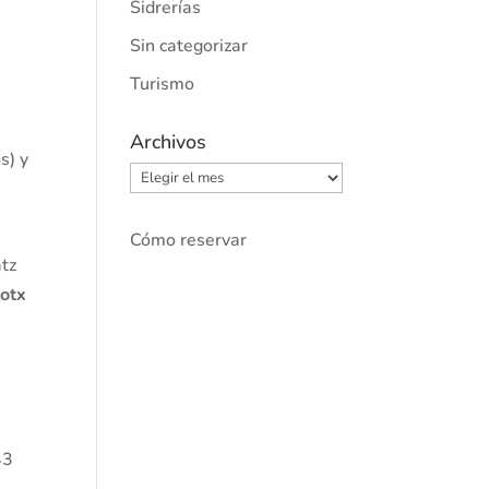
Sidrerías
Sin categorizar
Turismo
Archivos
s) y
Archivos
y
Cómo reservar
atz
xotx
43