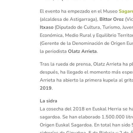
El evento ha empezado en el Museo
Sagar
(alcaldesa de Astigarraga),
Bittor Oroz
(Vic
Itxaso
(Diputado de Cultura, Turismo, Juve
Económica, Medio Rural y Equilibrio Territor
(Gerente de la Denominación de Origen Eu
la periodista
Olatz Arrieta
.
Tras la rueda de prensa, Olatz Arrieta ha 
después, ha llegado el momento más esper
Arrieta ha abierto la primera kupela al gri
2019
.
La sidra
La cosecha del 2018 en Euskal Herria se ha
sagardoa. Se han elaborado 1.500.000 litr
Origen Euskal Sagardoa. En total han sido 
sidrerías de Gipuzkoa, 5 de Bizkaia y 2 de 