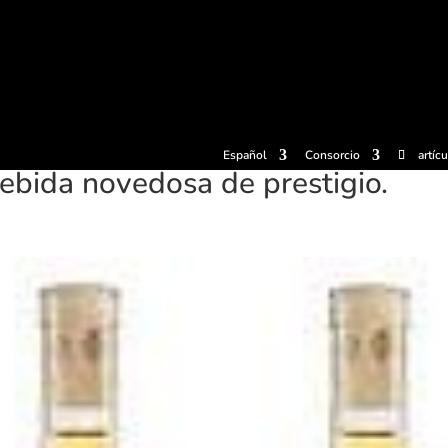
radas
Experiencias
Sidrerías
Museo de la sidra
Centro d
Español
Consorcio
artíc
bebida novedosa de prestigio.