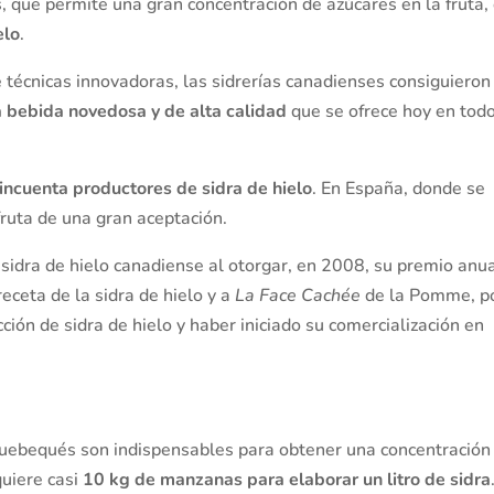
os, que permite una gran concentración de azúcares en la fruta,
elo
.
de técnicas innovadoras, las sidrerías canadienses consiguieron
a bebida novedosa y de alta calidad
que se ofrece hoy en todo
incuenta productores de sidra de hielo
. En España, donde se
fruta de una gran aceptación.
a sidra de hielo canadiense al otorgar, en 2008, su premio anua
eceta de la sidra de hielo y a
La Face Cachée
de la Pomme, p
ción de sidra de hielo y haber iniciado su comercialización en
quebequés son indispensables para obtener una concentración
quiere casi
10 kg
de manzanas para elaborar un litro de sidra