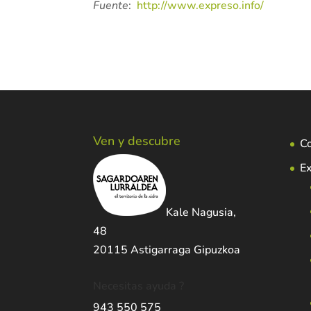
Fuente
:
http://www.expreso.info/
Ven y descubre
C
Ex
Kale Nagusia,
48
20115 Astigarraga Gipuzkoa
Necesitas ayuda ?
943 550 575