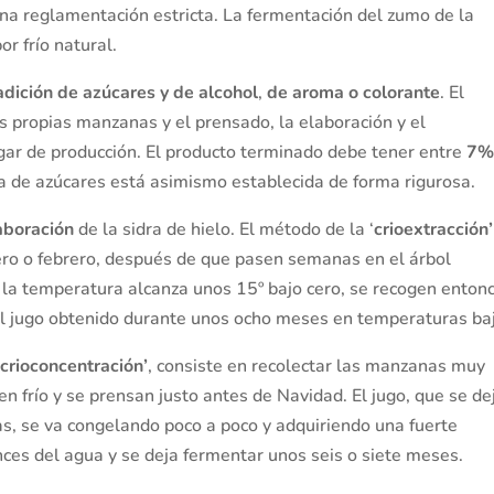
 una reglamentación estricta. La fermentación del zumo de la
r frío natural.
adición de azúcares y de alcohol
,
de aroma o colorante
. El
us propias manzanas y el prensado, la elaboración y el
ugar de producción. El producto terminado debe tener entre
7%
da de azúcares está asimismo establecida de forma rigurosa.
aboración
de la sidra de hielo. El método de la ‘
crioextracción’
ero o febrero, después de que pasen semanas en el árbol
do la temperatura alcanza unos 15º bajo cero, se recogen enton
l jugo obtenido durante unos ocho meses en temperaturas ba
‘
crioconcentración’
, consiste en recolectar las manzanas muy
n frío y se prensan justo antes de Navidad. El jugo, que se de
as, se va congelando poco a poco y adquiriendo una fuerte
ces del agua y se deja fermentar unos seis o siete meses.