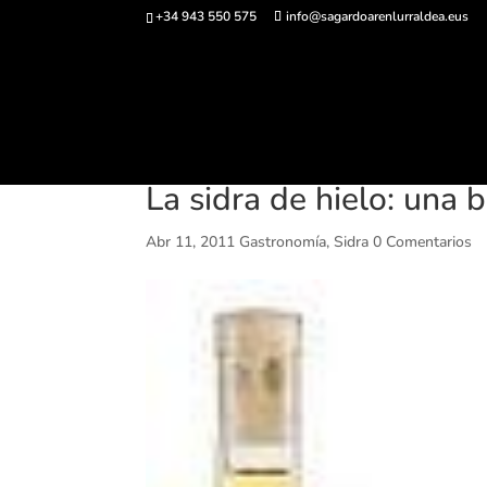
+34 943 550 575
info@sagardoarenlurraldea.eus
Comprar ent
La sidra de hielo: una 
Abr 11, 2011
Gastronomía
,
Sidra
0 Comentarios