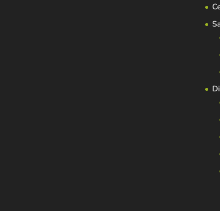
C
S
Di