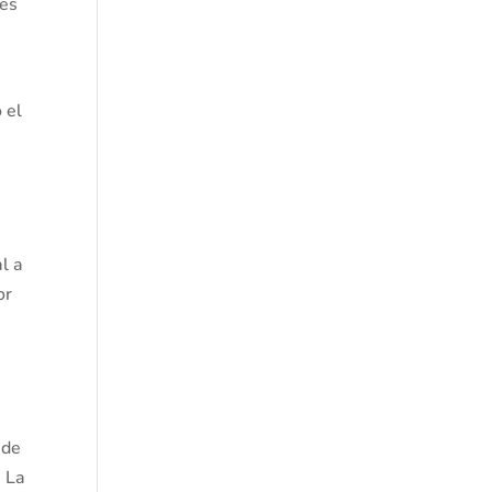
 es
 el
l a
or
 de
. La