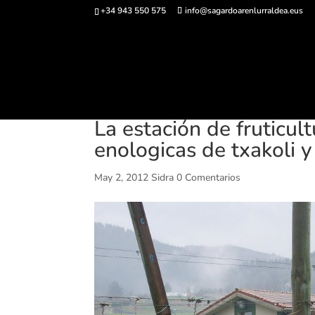
+34 943 550 575
info@sagardoarenlurraldea.eus
Comprar ent
La estación de fruticul
enologicas de txakoli y 
May 2, 2012
Sidra
0 Comentarios