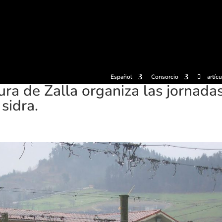
radas
Experiencias
Sidrerías
Museo de la sidra
Centro d
Español
Consorcio
artíc
tura de Zalla organiza las jornada
sidra.