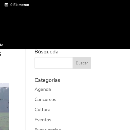
e documentación
Sagardo Forum
Difusión
ulo
s
Búsqueda
Categorías
Agenda
Concursos
Cultura
Eventos