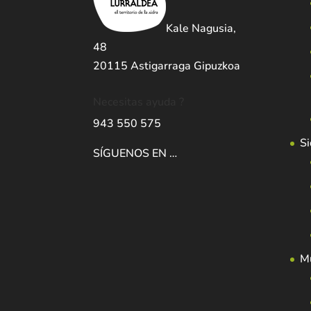
Kale Nagusia,
48
20115 Astigarraga Gipuzkoa
Necesitas ayuda ?
943 550 575
Si
SÍGUENOS EN …
Mu