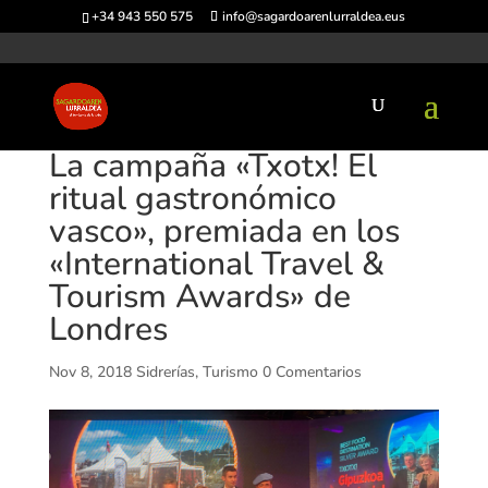
+34 943 550 575
info@sagardoarenlurraldea.eus
La campaña «Txotx! El
ritual gastronómico
vasco», premiada en los
«International Travel &
Tourism Awards» de
Londres
Nov 8, 2018
Sidrerías
,
Turismo
0 Comentarios