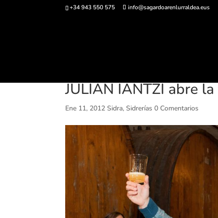
+34 943 550 575
info@sagardoarenlurraldea.eus
Comprar ent
JULIAN IANTZI abre la
Ene 11, 2012
Sidra
,
Sidrerías
0 Comentarios