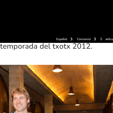
radas
Experiencias
Sidrerías
Museo de la sidra
Centro d
Español
Consorcio
artíc
 temporada del txotx 2012.