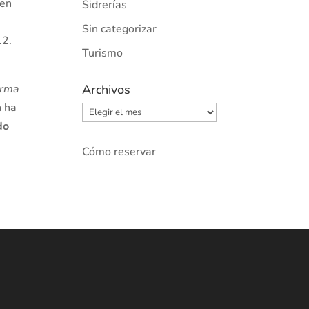
 en
Sidrerías
Sin categorizar
12.
Turismo
orma
Archivos
n ha
Archivos
do
Cómo reservar