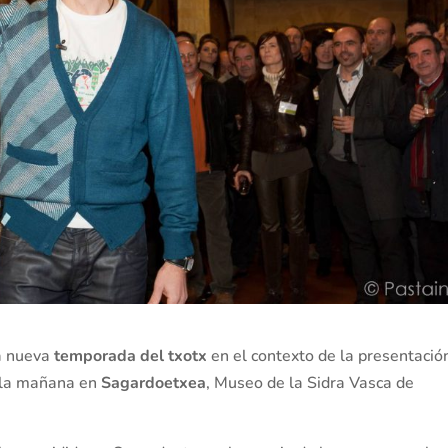
la nueva
temporada del txotx
en el contexto de la presentació
a la mañana en
Sagardoetxea
, Museo de la Sidra Vasca de