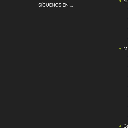
Si
SÍGUENOS EN …
Mu
C