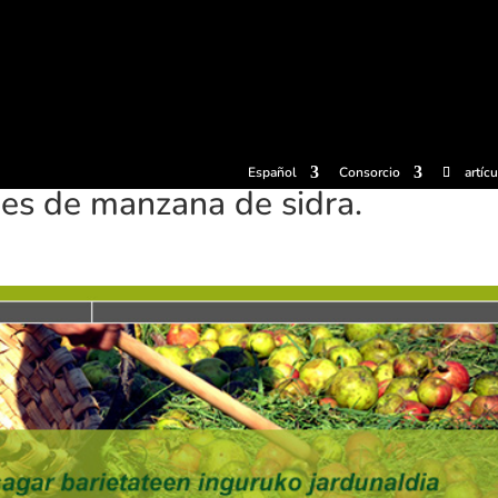
radas
Experiencias
Sidrerías
Museo de la sidra
Centro d
Español
Consorcio
artíc
es de manzana de sidra.