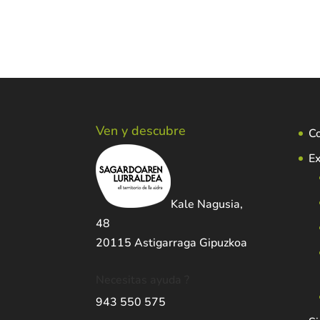
Ven y descubre
C
Ex
Kale Nagusia,
48
20115 Astigarraga Gipuzkoa
Necesitas ayuda ?
943 550 575