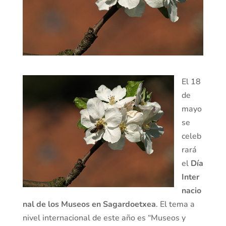
El 18
de
mayo
se
celeb
rará
el
Día
Inter
nacio
nal de los Museos en Sagardoetxea
. El tema a
nivel internacional de este año es “Museos y