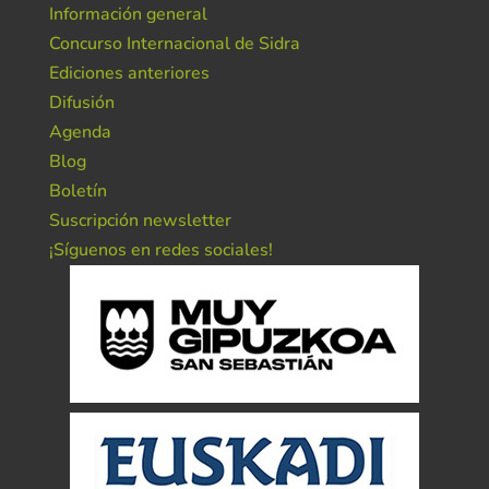
Información general
Concurso Internacional de Sidra
Ediciones anteriores
Difusión
Agenda
Blog
Boletín
Suscripción newsletter
¡Síguenos en redes sociales!