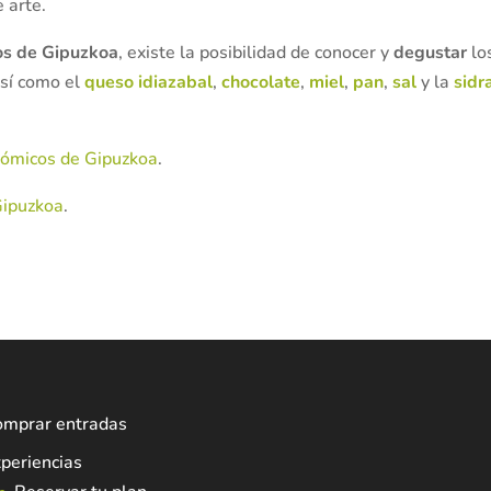
 arte.
s de Gipuzkoa
, existe la posibilidad de conocer y
degustar
lo
así como el
queso idiazabal
,
chocolate
,
miel
,
pan
,
sal
y la
sidr
nómicos de Gipuzkoa
.
Gipuzkoa
.
omprar entradas
periencias