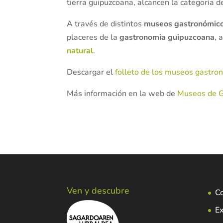
tierra guipuzcoana, alcancen la categoría de
A través de distintos
museos gastronómico
placeres de la
gastronomia guipuzcoana
, 
natural
.
Descargar el
folleto de los museos gastro
Más información en la web de
Museos de 
Ven y descubre
C
Ex