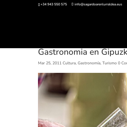
+34 943 550 575
info@sagardoarenlurraldea.eus
Comprar ent
Gastronomia en Gipuzk
Mar 25, 2011
Cultura
,
Gastronomía
,
Turismo
0 Co