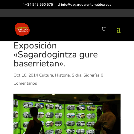
+34 943 550 575
info@sagardoarenlurraldea.eus
Exposición
«Sagardogintza gure
baserrietan».
Oct 10, 2014
Cultura
,
Historia
,
Sidra
,
Sidrerías
0
Comentarios