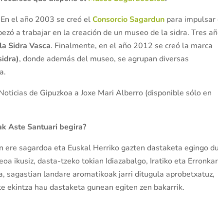
En el año 2003 se creó el
Consorcio Sagardun
para impulsar 
ezó a trabajar en la creación de un museo de la sidra. Tres a
la Sidra Vasca
. Finalmente, en el año 2012 se creó la marca
sidra)
, donde además del museo, se agrupan diversas
a.
ioNoticias de Gipuzkoa a Joxe Mari Alberro (disponible sólo en
ak Aste Santuari begira?
n ere sagardoa eta Euskal Herriko gazten dastaketa egingo d
oa ikusiz, dasta-tzeko tokian Idiazabalgo, Iratiko eta Erronka
a, sagastian landare aromatikoak jarri ditugula aprobetxatuz,
e ekintza hau dastaketa gunean egiten zen bakarrik.