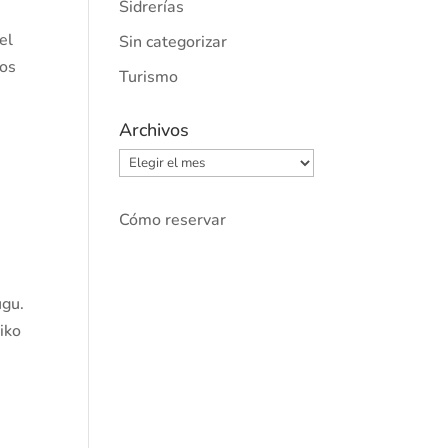
Sidrerías
el
Sin categorizar
ños
Turismo
Archivos
Archivos
Cómo reservar
ugu.
riko