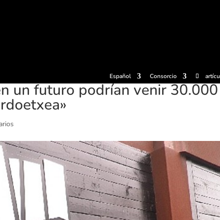
radas
Experiencias
Sidrerías
Museo de la sidra
Centro d
Español
Consorcio
artíc
n un futuro podrían venir 30.000
ardoetxea»
arios