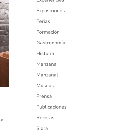
Experiencias
Exposiciones
Ferias
Formación
Gastronomía
Historia
Manzana
Manzanal
Museos
Prensa
Publicaciones
Recetas
se
Sidra