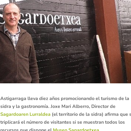
Astigarraga lleva diez años promocionando el turismo de la
sidra y la gastronomía. Joxe Mari Alberro, Director de
Sagardoaren Lurraldea
(el territorio de la sidra) afirma que 
triplicará el número de visitantes si se muestran todos los
recursos que dispone el
Museo Sagardoetxea
.