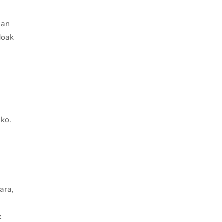
uan
doak
eko.
ara,
u
z