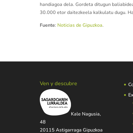
handiagoa dela. Gordeta ditugun baliabide
30.000 etor daitezkeela kalkulatu dugu. H
Fuente
:
Noticias de Gipuzkoa
.
Ven y descubre
C
Ex
Kale Nagusia,
48
20115 Astigarraga Gipuzkoa