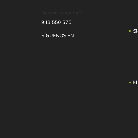
Necesitas ayuda ?
943 550 575
Si
SÍGUENOS EN …
Mu