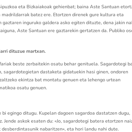
Gipuzkoa eta Bizkaiakoak gehienbat; baina Aste Santuan etort
madrildarrak batez ere. Etortzen direnek gure kultura eta
gaztaren inguruko galdera asko egiten dituzte, dena jakin na
aiguna, Aste Santuan ere gaztarekin gertatzen da. Publiko os
arri dituzue martxan.
fariak beste zerbaitekin osatu behar genituela. Sagardotegi b
n, sagardotegietan dastaketa gidatuekin hasi ginen, ondoren
zaltzeko ekintza bat montatu genuen eta lehengo urtean
matikoa osatu genuen.
te bi egingo ditugu. Kupelan dagoen sagardoa dastatzen dugu,
. Jende askok esaten du: «Jo, sagardotegi batera etortzen nai
t desberdintasunik nabaritzen», eta hori landu nahi dute.