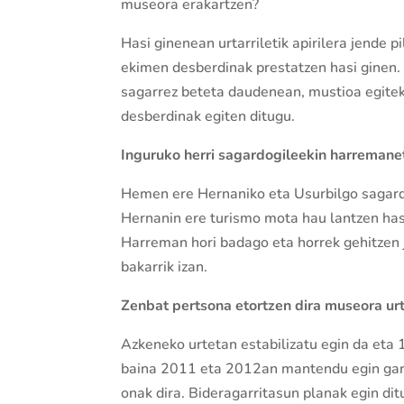
museora erakartzen?
Hasi ginenean urtarriletik apirilera jende p
ekimen desberdinak prestatzen hasi ginen. 
sagarrez beteta daudenean, mustioa egiteko
desberdinak egiten ditugu.
Inguruko herri sagardogileekin harremane
Hemen ere Hernaniko eta Usurbilgo sagardo
Hernanin ere turismo mota hau lantzen has
Harreman hori badago eta horrek gehitzen j
bakarrik izan.
Zenbat pertsona etortzen dira museora ur
Azkeneko urtetan estabilizatu egin da eta 10
baina 2011 eta 2012an mantendu egin gara. 
onak dira. Bideragarritasun planak egin di