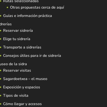
Rutas seleccionadas
Otras propuestas cerca de aquí
Guías e información práctica
drerías
Reservar sidrería
Elige tu sidrería
Transporte a sidrerías
Consejos útiles para ir de sidrería
seo de la sidra
Reservar visitas
Sagardoetxea – el museo
Exposición y espacios
Tipos de visita
Cómo llegar y accesos