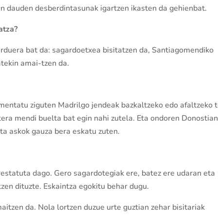
n dauden desberdintasunak igartzen ikasten da gehienbat.
atza?
arduera bat da: sagardoetxea bisitatzen da, Santiagomendiko
atekin amai-tzen da.
omentatu ziguten Madrilgo jendeak bazkaltzeko edo afaltzeko t
atera mendi buelta bat egin nahi zutela. Eta ondoren Donostia
eta askok gauza bera eskatu zuten.
statuta dago. Gero sagardotegiak ere, batez ere udaran eta
en dituzte. Eskaintza egokitu behar dugu.
itzen da. Nola lortzen duzue urte guztian zehar bisitariak