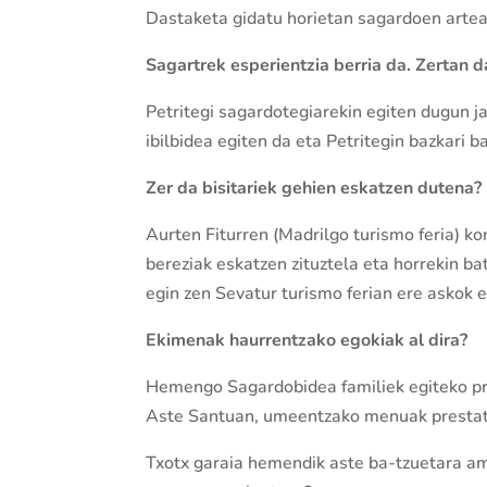
Dastaketa gidatu horietan sagardoen artea
Sagartrek esperientzia berria da. Zertan d
Petritegi sagardotegiarekin egiten dugun j
ibilbidea egiten da eta Petritegin bazkari b
Zer da bisitariek gehien eskatzen dutena?
Aurten Fiturren (Madrilgo turismo feria) k
bereziak eskatzen zituztela eta horrekin b
egin zen Sevatur turismo ferian ere askok 
Ekimenak haurrentzako egokiak al dira?
Hemengo Sagardobidea familiek egiteko pre
Aste Santuan, umeentzako menuak prestatz
Txotx garaia hemendik aste ba-tzuetara ama