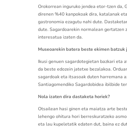
Orokorrean inguruko jendea etor-tzen da, 
direnen %40 kanpokoak dira, katalanak eta 
gastronomia ezagutu nahi dute. Dastaketan 
dute. Sagardoarekin normalean gertatzen z
interesatua izaten da.
Museoarekin batera beste ekimen batzuk j
Ikusi genuen sagardotegietan bazkari eta a
da beste edozein jatetxe bezalakoa. Ordua
sagardoak eta itsasoak duten harremana a
Santiagomendiko Sagardobidea ibilbide te
Nola izaten dira dastaketa horiek?
Otsailean hasi ginen eta maiatza arte bes
lehengo ohitura hori berreskuratzeko asmoz
eta lau kupeletatik edaten dut, baina ez du