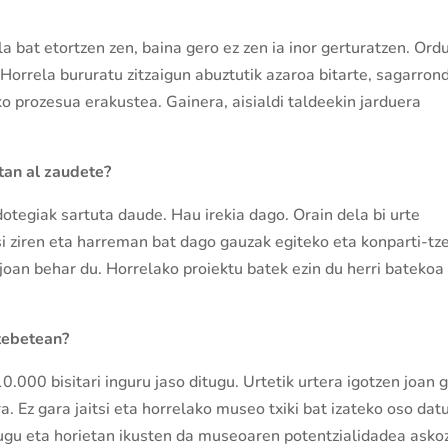
ila bat etortzen zen, baina gero ez zen ia inor gerturatzen. Ord
Horrela bururatu zitzaigun abuztutik azaroa bitarte, sagarron
 prozesua erakustea. Gainera, aisialdi taldeekin jarduera
tan al zaudete?
tegiak sartuta daude. Hau irekia dago. Orain dela bi urte
i ziren eta harreman bat dago gauzak egiteko eta konparti-tz
oan behar du. Horrelako proiektu batek ezin du herri batekoa
tebetean?
.000 bisitari inguru jaso ditugu. Urtetik urtera igotzen joan g
Ez gara jaitsi eta horrelako museo txiki bat izateko oso dat
tugu eta horietan ikusten da museoaren potentzialidadea asko