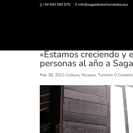
+34 943 550 575
info@sagardoarenlurraldea.eus
Comprar ent
«Estamos creciendo y e
personas al año a Sag
Mar 28, 2013
Cultura
,
Museos
,
Turismo
0 Coment