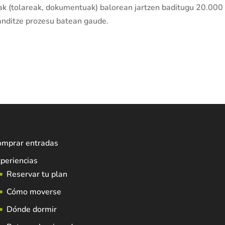
ak (tolareak, dokumentuak) balorean jartzen baditugu 20.000
anditze prozesu batean gaude.
omprar entradas
periencias
Reservar tu plan
Cómo moverse
Dónde dormir