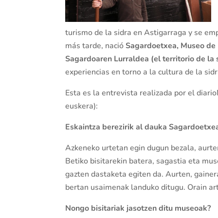
turismo de la sidra en Astigarraga y se emp
más tarde, nació
Sagardoetxea, Museo de 
Sagardoaren Lurraldea (el territorio de la 
experiencias en torno a la cultura de la sidr
Esta es la entrevista realizada por el diar
euskera):
Eskaintza berezirik al dauka Sagardoetxe
Azkeneko urtetan egin dugun bezala, aurte
Betiko bisitarekin batera, sagastia eta muse
gazten dastaketa egiten da. Aurten, gainer
bertan usaimenak landuko ditugu. Orain art
Nongo bisitariak jasotzen ditu museoak?