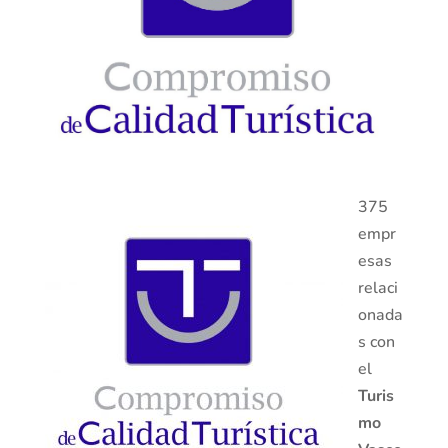
375
empr
esas
relaci
onada
s con
el
Turis
mo