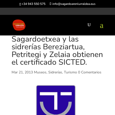
+34 943 550 575
info@sagardoarenlurraldea.eus
Sagardoetxea y las
sidrerías Bereziartua,
Petritegi y Zelaia obtienen
el certificado SICTED.
Mar 21, 2013
Museos
,
Sidrerías
,
Turismo
0 Comentarios