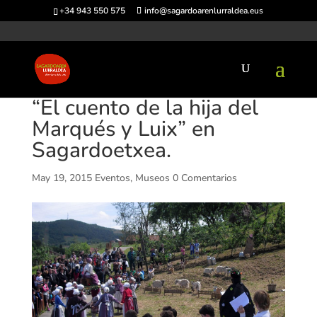
+34 943 550 575
info@sagardoarenlurraldea.eus
“El cuento de la hija del
Marqués y Luix” en
Sagardoetxea.
May 19, 2015
Eventos
,
Museos
0 Comentarios