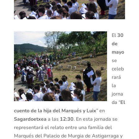
El
30
de
mayo
se
celeb
rará
la
jorna
da “
El
cuento de la hija del Marqués y Luix
” en
Sagardoetxea
a las
12:30
. En esta jornada se
representará el relato entre una familia del
Marqués del Palacio de Murgia de Astigarraga y