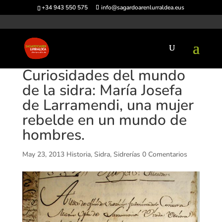
+34 943 550 575
info@sagardoarenlurraldea.eus
Curiosidades del mundo
de la sidra: María Josefa
de Larramendi, una mujer
rebelde en un mundo de
hombres.
May 23, 2013
Historia
,
Sidra
,
Sidrerías
0 Comentarios