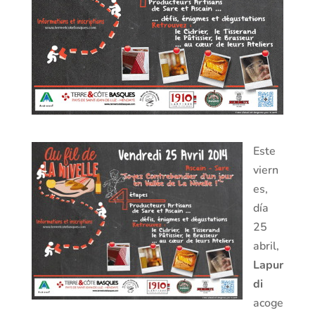
Este
viern
es,
día
25
abril,
Lapur
di
acoge