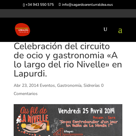
+34 943 550 575
info@sagardoarenlurraldea.eus
Celebración del circuito
de ocio y gastronomia «A
lo largo del rio Nivelle» en
Lapurdi.
Abr 23, 2014
Eventos
,
Gastronomía
,
Sidrerías
0
Comentarios