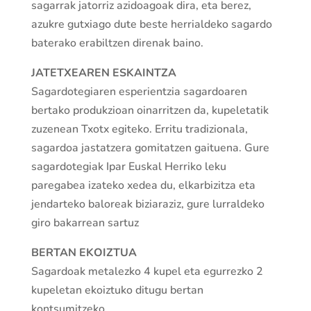
sagarrak jatorriz azidoagoak dira, eta berez,
azukre gutxiago dute beste herrialdeko sagardo
baterako erabiltzen direnak baino.
JATETXEAREN ESKAINTZA
Sagardotegiaren esperientzia sagardoaren
bertako produkzioan oinarritzen da, kupeletatik
zuzenean Txotx egiteko. Erritu tradizionala,
sagardoa jastatzera gomitatzen gaituena. Gure
sagardotegiak Ipar Euskal Herriko leku
paregabea izateko xedea du, elkarbizitza eta
jendarteko baloreak biziaraziz, gure lurraldeko
giro bakarrean sartuz
BERTAN EKOIZTUA
Sagardoak metalezko 4 kupel eta egurrezko 2
kupeletan ekoiztuko ditugu bertan
kontsumitzeko.