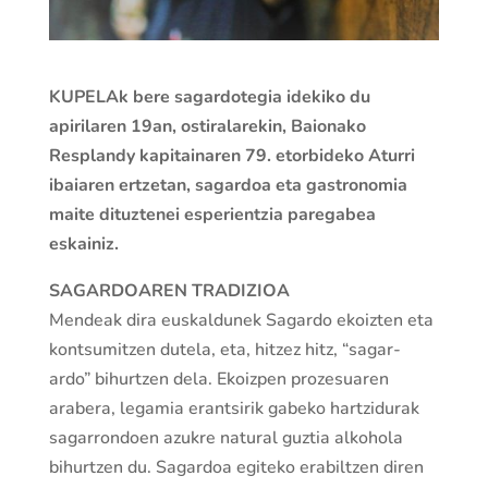
KUPELAk bere sagardotegia idekiko du
apirilaren 19an, ostiralarekin, Baionako
Resplandy kapitainaren 79. etorbideko Aturri
ibaiaren ertzetan, sagardoa eta gastronomia
maite dituztenei esperientzia paregabea
eskainiz.
SAGARDOAREN TRADIZIOA
Mendeak dira euskaldunek Sagardo ekoizten eta
kontsumitzen dutela, eta, hitzez hitz, “sagar-
ardo” bihurtzen dela. Ekoizpen prozesuaren
arabera, legamia erantsirik gabeko hartzidurak
sagarrondoen azukre natural guztia alkohola
bihurtzen du. Sagardoa egiteko erabiltzen diren