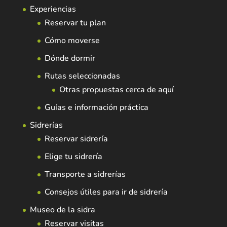
Experiencias
Reservar tu plan
Cómo moverse
Dónde dormir
Rutas seleccionadas
Otras propuestas cerca de aquí
Guías e información práctica
Sidrerías
Reservar sidrería
Elige tu sidrería
Transporte a sidrerías
Consejos útiles para ir de sidrería
Museo de la sidra
Reservar visitas