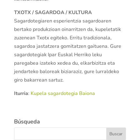
TXOTX / SAGARDOA / KULTURA
Sagardotegiaren esperientzia sagardoaren
bertako produkzioan oinarritzen da, kupeletatik
zuzenean Txotx egiteko. Erritu tradizionala,
sagardoa jastatzera gomitatzen gaituena. Gure
sagardotegiak Ipar Euskal Herriko leku
paregabea izateko xedea du, elkarbizitza eta
jendarteko baloreak biziaraziz, gure lurraldeko
giro bakarrean sartuz.
Iturria
:
Kupela sagardotegia Baiona
Búsqueda