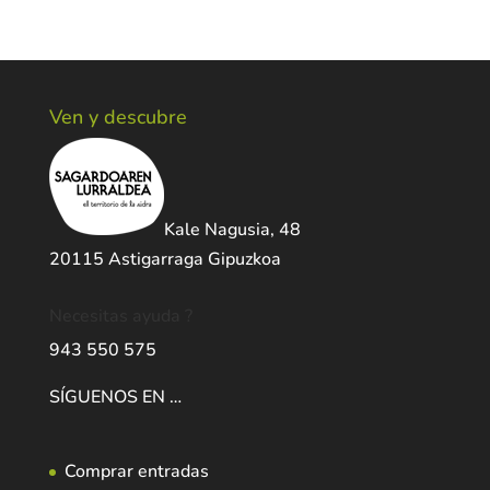
Ven y descubre
Kale Nagusia, 48
20115 Astigarraga Gipuzkoa
Necesitas ayuda ?
943 550 575
SÍGUENOS EN …
Comprar entradas