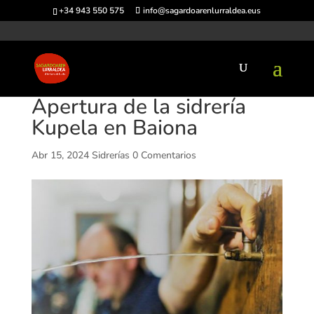
+34 943 550 575
info@sagardoarenlurraldea.eus
Apertura de la sidrería
Kupela en Baiona
Abr 15, 2024
Sidrerías
0 Comentarios