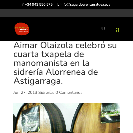
+34 943 550 575
info@sagardoarenlurraldea.eus
Aimar Olaizola celebró su
cuarta txapela de
manomanista en la
sidrería Alorrenea de
Astigarraga.
Jun 27, 2013
Sidrerías
0 Comentarios