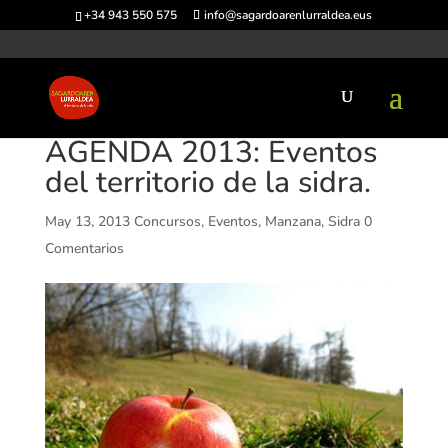
+34 943 550 575
info@sagardoarenlurraldea.eus
AGENDA 2013: Eventos
del territorio de la sidra.
May 13, 2013
Concursos
,
Eventos
,
Manzana
,
Sidra
0
Comentarios