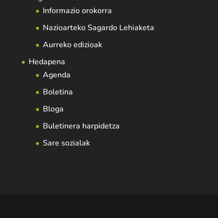
Informazio orokorra
Nazioarteko Sagardo Lehiaketa
Aurreko edizioak
Hedapena
Agenda
Boletina
Bloga
Buletinera harpidetza
Sare sozialak