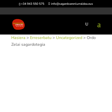
+34 943 550 575
info@sagardoarenlurraldea.eus
Hasiera
>
Erreserbatu
>
Uncategorized
> Ordo
Zelai sagardotegia