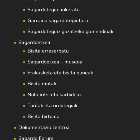
Sagardotegia aukeratu
Garraioa sagardotegietara
Sagardotegiaz gozatzeko gomendioak
Sagardoetxea
Bisita erreserbatu
Sagardoetxea – museoa
Erakusketa eta bisita guneak
Bisita motak
Nola iritsi eta sarbideak
Tarifak eta ordutegiak
Bisita birtuala
Dokumentazio zentroa
Sagardo Forum