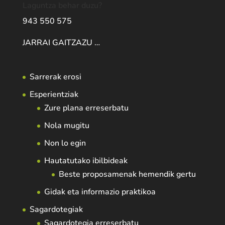
Laguntza behar duzu?
943 550 575
JARRAI GAITZAZU …
Sarrerak erosi
Esperientziak
Zure plana erreserbatu
Nola mugitu
Non lo egin
Hautatutako ibilbideak
Beste proposamenak hemendik gertu
Gidak eta informazio praktikoa
Sagardotegiak
Sagardotegia erreserbatu