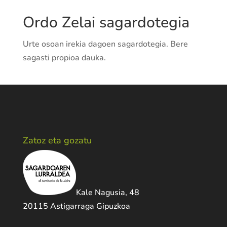
Ordo Zelai sagardotegia
Urte osoan irekia dagoen sagardotegia. Bere
sagasti propioa dauka.
Zatoz eta gozatu
Kale Nagusia, 48
20115 Astigarraga Gipuzkoa