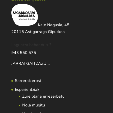
Kale Nagusia, 48
20115 Astigarraga Gipuzkoa
Laguntza behar duzu?
943 550 575
JARRAI GAITZAZU …
Sarrerak erosi
Esperientziak
Zure plana erreserbatu
Nola mugitu