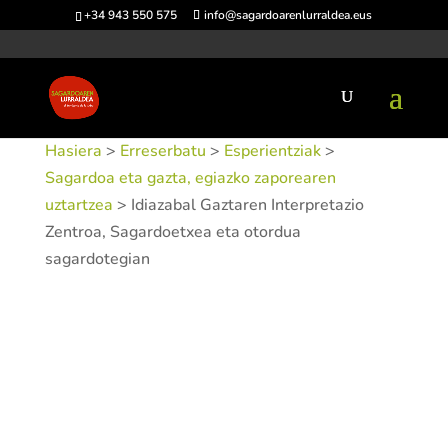
+34 943 550 575
info@sagardoarenlurraldea.eus
Hasiera
>
Erreserbatu
>
Esperientziak
>
Sagardoa eta gazta, egiazko zaporearen
uztartzea
> Idiazabal Gaztaren Interpretazio
Zentroa, Sagardoetxea eta otordua
sagardotegian