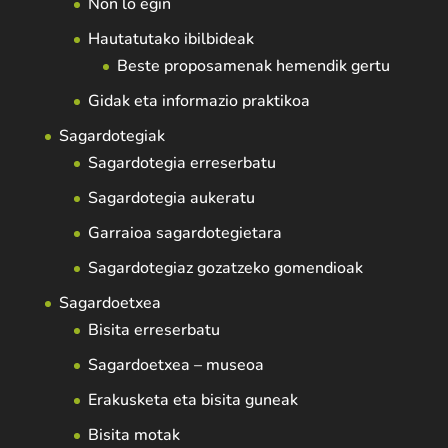
Non lo egin
Hautatutako ibilbideak
Beste proposamenak hemendik gertu
Gidak eta informazio praktikoa
Sagardotegiak
Sagardotegia erreserbatu
Sagardotegia aukeratu
Garraioa sagardotegietara
Sagardotegiaz gozatzeko gomendioak
Sagardoetxea
Bisita erreserbatu
Sagardoetxea – museoa
Erakusketa eta bisita guneak
Bisita motak