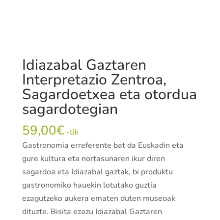
Idiazabal Gaztaren
Interpretazio Zentroa,
Sagardoetxea eta otordua
sagardotegian
59,00
€
-tik
Gastronomia erreferente bat da Euskadin eta
gure kultura eta nortasunaren ikur diren
sagardoa eta Idiazabal gaztak, bi produktu
gastronomiko hauekin lotutako guztia
ezagutzeko aukera ematen duten museoak
dituzte. Bisita ezazu Idiazabal Gaztaren