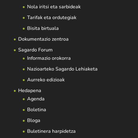
Nola iritsi eta sarbideak
Tarifak eta ordutegiak
Bisita birtuala
Dokumentazio zentroa
Sagardo Forum
Informazio orokorra
Nazioarteko Sagardo Lehiaketa
Aurreko edizioak
Hedapena
Agenda
Boletina
Bloga
Buletinera harpidetza