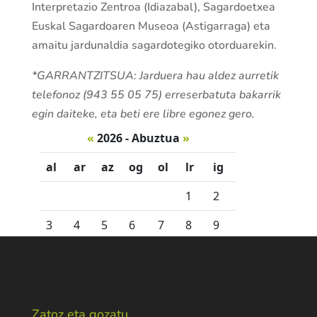
Interpretazio Zentroa (Idiazabal), Sagardoetxea
Euskal Sagardoaren Museoa (Astigarraga) eta
amaitu jardunaldia sagardotegiko otorduarekin.
*GARRANTZITSUA: Jarduera hau aldez aurretik
telefonoz (943 55 05 75) erreserbatuta bakarrik
egin daiteke, eta beti ere libre egonez gero.
Zatoz eta gozatu