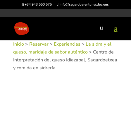
+34 943 550 575
info@sagardoarenlurraldea.eus
Inicio
>
Reservar
>
Experiencias
>
La sidra y el
queso, maridaje de sabor auténtico
> Centro de
Interpretación del queso Idiazabal, Sagardoetxea
y comida en sidrería