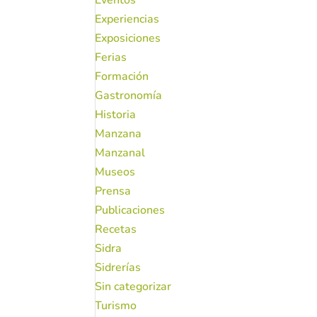
Eventos
Experiencias
Exposiciones
Ferias
Formación
Gastronomía
Historia
Manzana
Manzanal
Museos
Prensa
Publicaciones
Recetas
Sidra
Sidrerías
Sin categorizar
Turismo