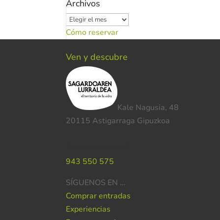
Archivos
Archivos
Cómo reservar
Ven y descubre
Kale Nagusia, 48
20115 Astigarraga Gipuzkoa
Necesitas ayuda ?
943 550 575
SÍGUENOS EN …
Comprar entradas
Experiencias