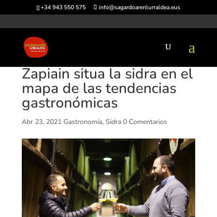
+34 943 550 575
info@sagardoarenlurraldea.eus
Zapiain situa la sidra en el
mapa de las tendencias
gastronómicas
Abr 23, 2021
Gastronomía
,
Sidra
0 Comentarios