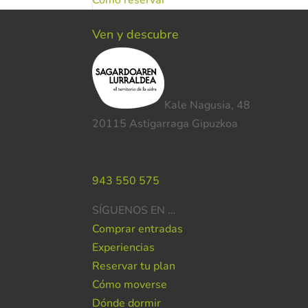
Ven y descubre
Kale Nagusia, 48
20115 Astigarraga Gipuzkoa
Necesitas ayuda ?
943 550 575
SÍGUENOS EN …
Comprar entradas
Experiencias
Reservar tu plan
Cómo moverse
Dónde dormir