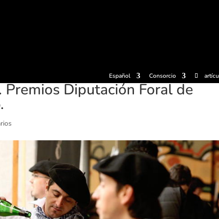
radas
Experiencias
Sidrerías
Museo de la sidra
Centro d
Español
Consorcio
artíc
a. Premios Diputación Foral de
.
rios