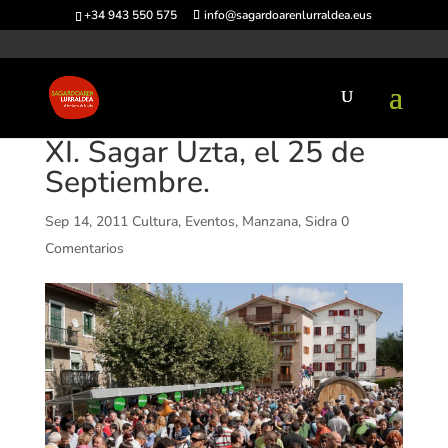
+34 943 550 575
info@sagardoarenlurraldea.eus
XI. Sagar Uzta, el 25 de
Septiembre.
Sep 14, 2011
Cultura
,
Eventos
,
Manzana
,
Sidra
0
Comentarios