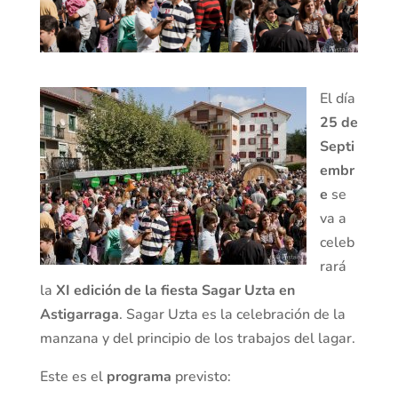
El día
25 de
Septi
embr
e
se
va a
celeb
rará
la
XI edición de la fiesta Sagar Uzta en
Astigarraga
. Sagar Uzta es la celebración de la
manzana y del principio de los trabajos del lagar.
Este es el
programa
previsto: