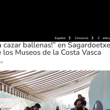
radas
Experiencias
Sidrerías
Museo de la sidra
Centro d
Español
Consorcio
artíc
a cazar ballenas!” en Sagardoetx
e los Museos de la Costa Vasca
os