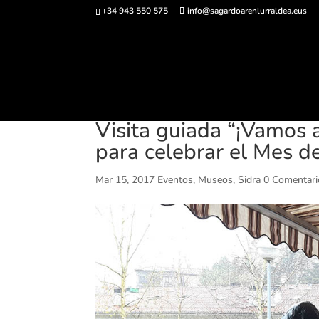
+34 943 550 575
info@sagardoarenlurraldea.eus
Comprar ent
Visita guiada “¡Vamos 
para celebrar el Mes d
Mar 15, 2017
Eventos
,
Museos
,
Sidra
0 Comentari