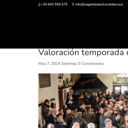
+34 943 550 575
info@sagardoarenlurraldea.eus
Comprar ent
Valoración temporada 
May 7, 2014
Sidrerías
0 Comentarios