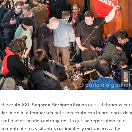
El evento
XXI. Sagardo Berriaren Eguna
que celebramos par
dar inicio a la temporada del txotx contó con la presencia de 
cantidad de medios extranjeros, lo que ha repercutido en el
a
umento de los visitantes nacionales y extranjeros a las