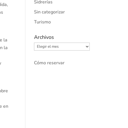
Sidrerías
ida,
Sin categorizar
as
Turismo
Archivos
e la
Archivos
n la
Cómo reservar
y
obre
e en