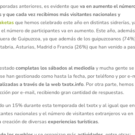
poradas anteriores, es evidente que
va en aumento el númer
as y que cada vez recibimos más visitantes nacionales y
aketas
que hemos celebrado este año en distintas sidrerías, y
o el número de participantes va en aumento. Este año, además
 fuera de Guipuzcoa, ya que además de los guipuzcoanos (74%)
tabria, Asturias, Madrid o Francia (26%) que han venido a pa
n estado
completas los sábados al mediodía
y mucha gente se
 se han gestionado como hasta la fecha, por teléfono y por e-m
lizadas a través de la web txotx.info
. Por otra parte, hemos
cción por e-mail, recibiendo gran cantidad de respuestas.
 un 15% durante esta temporada del txotx y al igual que en
tantes nacionales y el número de visitantes extranjeros va en
a creación de diversas
experiencias turísticas
.
de los pueblos
y se organizan más
actividades
, entre otras: