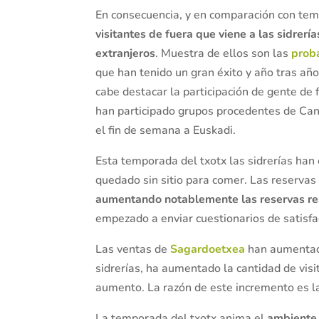
En consecuencia, y en comparación con tem
visitantes de fuera que viene a las sidrerí
extranjeros
. Muestra de ellos son las
prob
que han tenido un gran éxito y año tras añ
cabe destacar la participación de gente de
han participado grupos procedentes de Can
el fin de semana a Euskadi.
Esta temporada del txotx las sidrerías ha
quedado sin sitio para comer. Las reservas
aumentando notablemente las reservas rea
empezado a enviar cuestionarios de satisfa
Las ventas de
Sagardoetxea
han aumentado
sidrerías, ha aumentado la cantidad de visi
aumento. La razón de este incremento es l
La temporada del txotx anima el
ambiente 