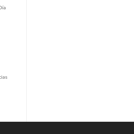
Día
cias