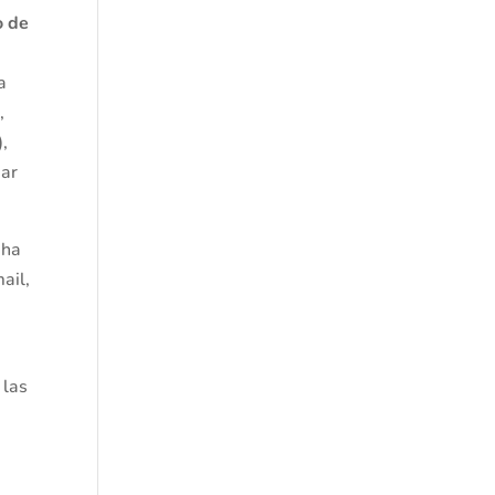
o de
a
,
,
sar
 ha
ail,
 las