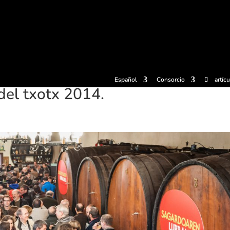
radas
Experiencias
Sidrerías
Museo de la sidra
Centro d
Español
Consorcio
artíc
del txotx 2014.