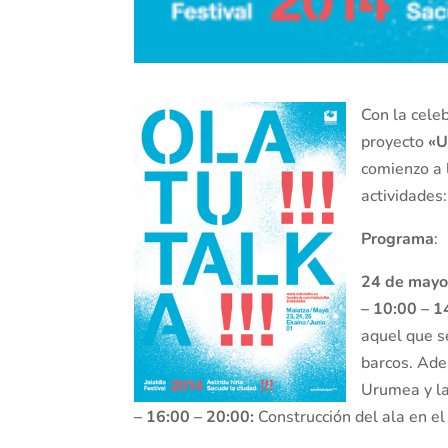
Con la cele
proyecto
«U
comienzo a 
actividades:
Programa
:
24 de mayo
– 10:00 – 1
aquel que se
barcos. Adem
Urumea y las
– 16:00 – 20:00:
Construcción del ala en el