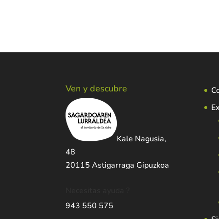
Ven y descubre
C
Ex
Kale Nagusia,
48
20115 Astigarraga Gipuzkoa
Necesitas ayuda ?
943 550 575