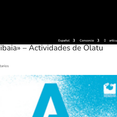
radas
Experiencias
Sidrerías
Museo de la sidra
Centro d
Español
Consorcio
artíc
baia» – Actividades de Olatu
arios