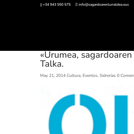
+34 943 550 575
info@sagardoarenlurraldea.eus
Comprar ent
«Urumea, sagardoaren i
Talka.
May 21, 2014
Cultura
,
Eventos
,
Sidrerías
0 Coment